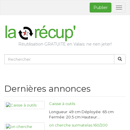
Publier
Bascul
la
naviga
Réutilisation GRATUITE en Valais: ne rien jeter!
Dernières annonces
Caisse à outils
Longueur: 49 cm Déployée: 65 cm
Fermée: 20.5 cm Hauteur:…
on cherche surmatelas 160/200