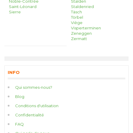
Noble-Contrée
Stalden
Saint-Léonard
Staldenried
Sierre
Täsch
Törbel
Viège
Visperterminen
Zeneggen
Zermatt
INFO
Qui sommes-nous?
Blog
Conditions d'utilisation
Confidentialité
FAQ