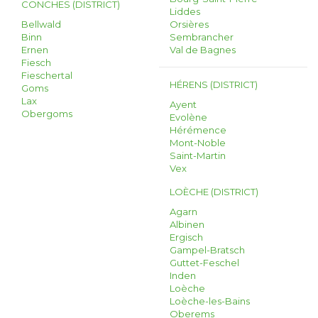
CONCHES (DISTRICT)
Liddes
Bellwald
Orsières
Binn
Sembrancher
Ernen
Val de Bagnes
Fiesch
Fieschertal
HÉRENS (DISTRICT)
Goms
Lax
Ayent
Obergoms
Evolène
Hérémence
Mont-Noble
Saint-Martin
Vex
LOÈCHE (DISTRICT)
Agarn
Albinen
Ergisch
Gampel-Bratsch
Guttet-Feschel
Inden
Loèche
Loèche-les-Bains
Oberems