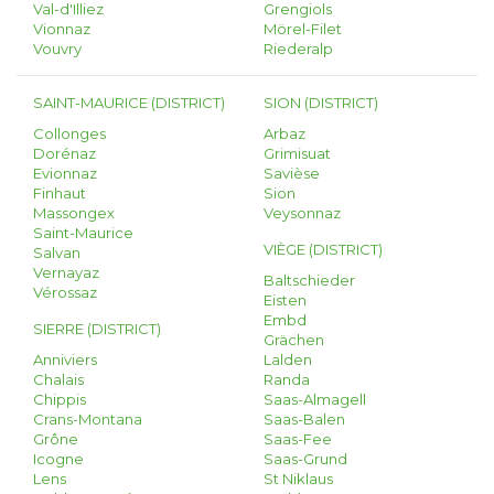
Val-d'Illiez
Grengiols
Vionnaz
Mörel-Filet
Vouvry
Riederalp
SAINT-MAURICE (DISTRICT)
SION (DISTRICT)
Collonges
Arbaz
Dorénaz
Grimisuat
Evionnaz
Savièse
Finhaut
Sion
Massongex
Veysonnaz
Saint-Maurice
VIÈGE (DISTRICT)
Salvan
Vernayaz
Baltschieder
Vérossaz
Eisten
Embd
SIERRE (DISTRICT)
Grächen
Anniviers
Lalden
Chalais
Randa
Chippis
Saas-Almagell
Crans-Montana
Saas-Balen
Grône
Saas-Fee
Icogne
Saas-Grund
Lens
St Niklaus