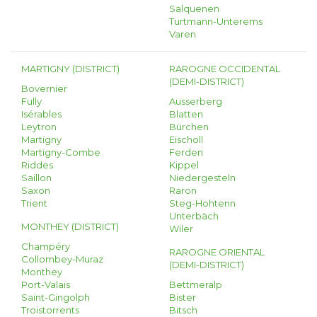
Salquenen
Turtmann-Unterems
Varen
MARTIGNY (DISTRICT)
RAROGNE OCCIDENTAL
(DEMI-DISTRICT)
Bovernier
Fully
Ausserberg
Isérables
Blatten
Leytron
Bürchen
Martigny
Eischoll
Martigny-Combe
Ferden
Riddes
Kippel
Saillon
Niedergesteln
Saxon
Raron
Trient
Steg-Hohtenn
Unterbäch
MONTHEY (DISTRICT)
Wiler
Champéry
RAROGNE ORIENTAL
Collombey-Muraz
(DEMI-DISTRICT)
Monthey
Port-Valais
Bettmeralp
Saint-Gingolph
Bister
Troistorrents
Bitsch