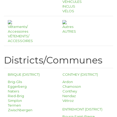
VÉHICULES
INCLUS
VÉLOS
AUTRES
VÊTEMENTS/
ACCESSOIRES
Districts/Communes
BRIQUE (DISTRICT)
CONTHEY (DISTRICT)
Brig-Glis
Ardon
Eggerberg
Chamoson
Naters
Conthey
Ried-Brig
Nendaz
Simplon
Vétroz
Termen
ENTREMONT (DISTRICT)
Zwischbergen
Bourg-Saint-Pierre