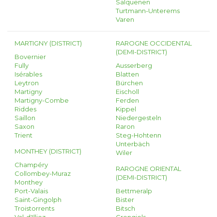
Salquenen
Turtmann-Unterems
Varen
MARTIGNY (DISTRICT)
RAROGNE OCCIDENTAL
(DEMI-DISTRICT)
Bovernier
Fully
Ausserberg
Isérables
Blatten
Leytron
Bürchen
Martigny
Eischoll
Martigny-Combe
Ferden
Riddes
Kippel
Saillon
Niedergesteln
Saxon
Raron
Trient
Steg-Hohtenn
Unterbäch
MONTHEY (DISTRICT)
Wiler
Champéry
RAROGNE ORIENTAL
Collombey-Muraz
(DEMI-DISTRICT)
Monthey
Port-Valais
Bettmeralp
Saint-Gingolph
Bister
Troistorrents
Bitsch