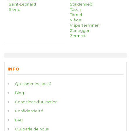
Saint-Léonard
Staldenried
Sierre
Täsch
Törbel
Viège
Visperterminen
Zeneggen
Zermatt
INFO
Qui sommes-nous?
Blog
Conditions d'utilisation
Confidentialité
FAQ
Qui parle de nous