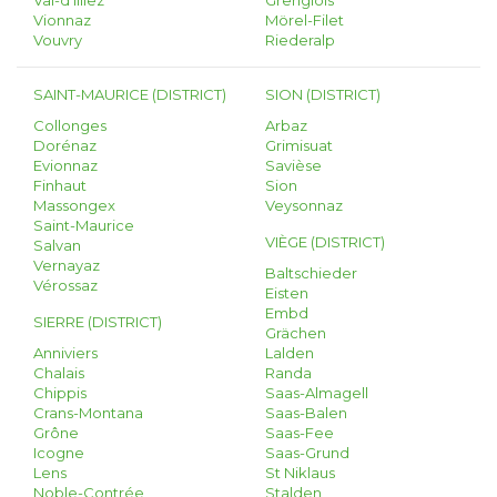
Val-d'Illiez
Grengiols
Vionnaz
Mörel-Filet
Vouvry
Riederalp
SAINT-MAURICE (DISTRICT)
SION (DISTRICT)
Collonges
Arbaz
Dorénaz
Grimisuat
Evionnaz
Savièse
Finhaut
Sion
Massongex
Veysonnaz
Saint-Maurice
VIÈGE (DISTRICT)
Salvan
Vernayaz
Baltschieder
Vérossaz
Eisten
Embd
SIERRE (DISTRICT)
Grächen
Anniviers
Lalden
Chalais
Randa
Chippis
Saas-Almagell
Crans-Montana
Saas-Balen
Grône
Saas-Fee
Icogne
Saas-Grund
Lens
St Niklaus
Noble-Contrée
Stalden