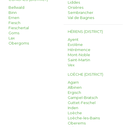
Liddes
Bellwald
Orsières
Binn
Sembrancher
Ernen
Val de Bagnes
Fiesch
Fieschertal
HÉRENS (DISTRICT)
Goms
Lax
Ayent
Obergoms
Evolène
Hérémence
Mont-Noble
Saint-Martin
Vex
LOÈCHE (DISTRICT)
Agarn
Albinen
Ergisch
Gampel-Bratsch
Guttet-Feschel
Inden
Loèche
Loèche-les-Bains
Oberems