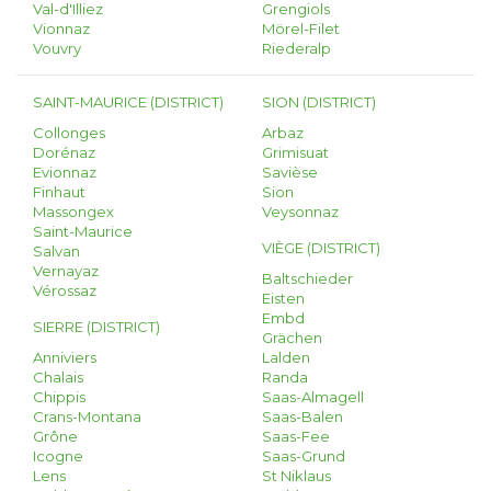
Val-d'Illiez
Grengiols
Vionnaz
Mörel-Filet
Vouvry
Riederalp
SAINT-MAURICE (DISTRICT)
SION (DISTRICT)
Collonges
Arbaz
Dorénaz
Grimisuat
Evionnaz
Savièse
Finhaut
Sion
Massongex
Veysonnaz
Saint-Maurice
VIÈGE (DISTRICT)
Salvan
Vernayaz
Baltschieder
Vérossaz
Eisten
Embd
SIERRE (DISTRICT)
Grächen
Anniviers
Lalden
Chalais
Randa
Chippis
Saas-Almagell
Crans-Montana
Saas-Balen
Grône
Saas-Fee
Icogne
Saas-Grund
Lens
St Niklaus