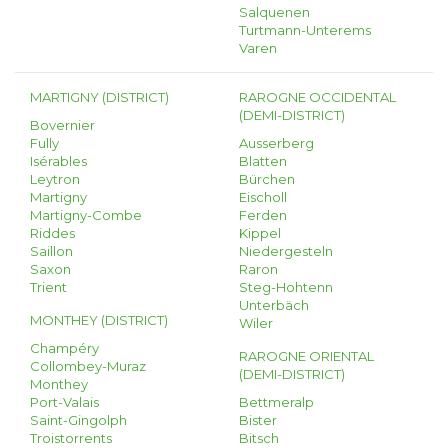
Salquenen
Turtmann-Unterems
Varen
MARTIGNY (DISTRICT)
RAROGNE OCCIDENTAL
(DEMI-DISTRICT)
Bovernier
Fully
Ausserberg
Isérables
Blatten
Leytron
Bürchen
Martigny
Eischoll
Martigny-Combe
Ferden
Riddes
Kippel
Saillon
Niedergesteln
Saxon
Raron
Trient
Steg-Hohtenn
Unterbäch
MONTHEY (DISTRICT)
Wiler
Champéry
RAROGNE ORIENTAL
Collombey-Muraz
(DEMI-DISTRICT)
Monthey
Port-Valais
Bettmeralp
Saint-Gingolph
Bister
Troistorrents
Bitsch