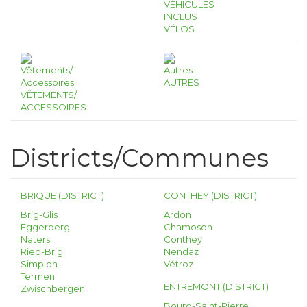
VÉHICULES
INCLUS
VÉLOS
AUTRES
VÊTEMENTS/
ACCESSOIRES
Districts/Communes
BRIQUE (DISTRICT)
CONTHEY (DISTRICT)
Brig-Glis
Ardon
Eggerberg
Chamoson
Naters
Conthey
Ried-Brig
Nendaz
Simplon
Vétroz
Termen
ENTREMONT (DISTRICT)
Zwischbergen
Bourg-Saint-Pierre