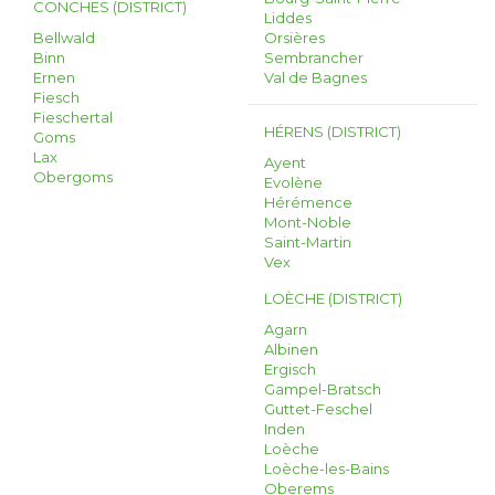
CONCHES (DISTRICT)
Liddes
Bellwald
Orsières
Binn
Sembrancher
Ernen
Val de Bagnes
Fiesch
Fieschertal
HÉRENS (DISTRICT)
Goms
Lax
Ayent
Obergoms
Evolène
Hérémence
Mont-Noble
Saint-Martin
Vex
LOÈCHE (DISTRICT)
Agarn
Albinen
Ergisch
Gampel-Bratsch
Guttet-Feschel
Inden
Loèche
Loèche-les-Bains
Oberems