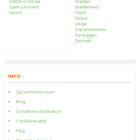
Noble-Contrée
Stalden
Saint-Léonard
Staldenried
Sierre
Täsch
Törbel
Viège
Visperterminen
Zeneggen
Zermatt
INFO
Qui sommes-nous?
Blog
Conditions d'utilisation
Confidentialité
FAQ