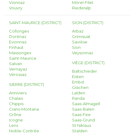
Vionnaz
Mörel-Filet
Vouvry
Riederalp
SAINT-MAURICE (DISTRICT)
SION (DISTRICT)
Collonges
Arbaz
Dorénaz
Grimisuat
Evionnaz
Savièse
Finhaut
Sion
Massongex
Veysonnaz
Saint-Maurice
VIÈGE (DISTRICT)
Salvan
Vernayaz
Baltschieder
Vérossaz
Eisten
Embd
SIERRE (DISTRICT)
Grächen
Anniviers
Lalden
Chalais
Randa
Chippis
Saas-Almagell
Crans-Montana
Saas-Balen
Grône
Saas-Fee
Icogne
Saas-Grund
Lens
St Niklaus
Noble-Contrée
Stalden