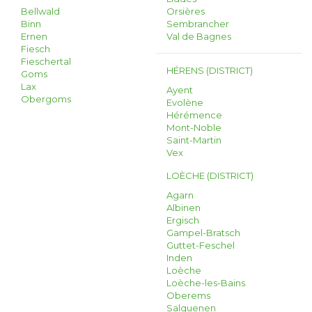
Bellwald
Orsières
Binn
Sembrancher
Ernen
Val de Bagnes
Fiesch
Fieschertal
HÉRENS (DISTRICT)
Goms
Lax
Ayent
Obergoms
Evolène
Hérémence
Mont-Noble
Saint-Martin
Vex
LOÈCHE (DISTRICT)
Agarn
Albinen
Ergisch
Gampel-Bratsch
Guttet-Feschel
Inden
Loèche
Loèche-les-Bains
Oberems
Salquenen