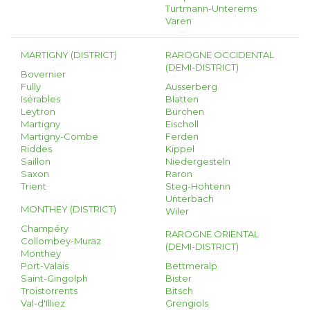
Turtmann-Unterems
Varen
MARTIGNY (DISTRICT)
RAROGNE OCCIDENTAL
(DEMI-DISTRICT)
Bovernier
Fully
Ausserberg
Isérables
Blatten
Leytron
Bürchen
Martigny
Eischoll
Martigny-Combe
Ferden
Riddes
Kippel
Saillon
Niedergesteln
Saxon
Raron
Trient
Steg-Hohtenn
Unterbäch
MONTHEY (DISTRICT)
Wiler
Champéry
RAROGNE ORIENTAL
Collombey-Muraz
(DEMI-DISTRICT)
Monthey
Port-Valais
Bettmeralp
Saint-Gingolph
Bister
Troistorrents
Bitsch
Val-d'Illiez
Grengiols