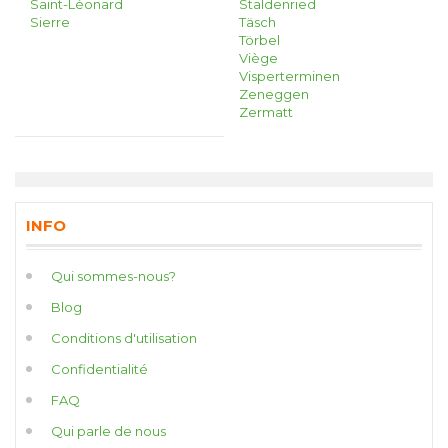
Saint-Léonard
Staldenried
Sierre
Täsch
Törbel
Viège
Visperterminen
Zeneggen
Zermatt
INFO
Qui sommes-nous?
Blog
Conditions d'utilisation
Confidentialité
FAQ
Qui parle de nous