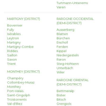
Turtmann-Unterems
Varen
MARTIGNY (DISTRICT)
RAROGNE OCCIDENTAL
(DEMI-DISTRICT)
Bovernier
Fully
Ausserberg
Isérables
Blatten
Leytron
Bürchen
Martigny
Eischoll
Martigny-Combe
Ferden
Riddes
Kippel
Saillon
Niedergesteln
Saxon
Raron
Trient
Steg-Hohtenn
Unterbäch
MONTHEY (DISTRICT)
Wiler
Champéry
RAROGNE ORIENTAL
Collombey-Muraz
(DEMI-DISTRICT)
Monthey
Port-Valais
Bettmeralp
Saint-Gingolph
Bister
Troistorrents
Bitsch
Val-d'Illiez
Grengiols