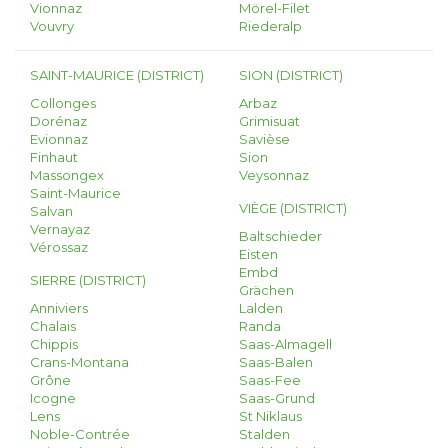
Vionnaz
Mörel-Filet
Vouvry
Riederalp
SAINT-MAURICE (DISTRICT)
SION (DISTRICT)
Collonges
Arbaz
Dorénaz
Grimisuat
Evionnaz
Savièse
Finhaut
Sion
Massongex
Veysonnaz
Saint-Maurice
VIÈGE (DISTRICT)
Salvan
Vernayaz
Baltschieder
Vérossaz
Eisten
Embd
SIERRE (DISTRICT)
Grächen
Anniviers
Lalden
Chalais
Randa
Chippis
Saas-Almagell
Crans-Montana
Saas-Balen
Grône
Saas-Fee
Icogne
Saas-Grund
Lens
St Niklaus
Noble-Contrée
Stalden