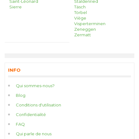
Saint-Léonard
Staldenried
Sierre
Täsch
Törbel
Viège
Visperterminen
Zeneggen
Zermatt
INFO
Qui sommes-nous?
Blog
Conditions d'utilisation
Confidentialité
FAQ
Qui parle de nous