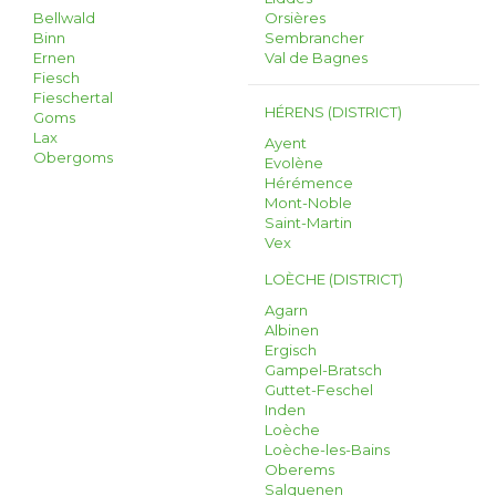
Bellwald
Orsières
Binn
Sembrancher
Ernen
Val de Bagnes
Fiesch
Fieschertal
HÉRENS (DISTRICT)
Goms
Lax
Ayent
Obergoms
Evolène
Hérémence
Mont-Noble
Saint-Martin
Vex
LOÈCHE (DISTRICT)
Agarn
Albinen
Ergisch
Gampel-Bratsch
Guttet-Feschel
Inden
Loèche
Loèche-les-Bains
Oberems
Salquenen