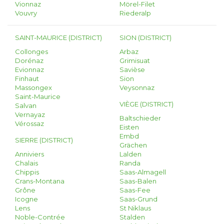
Vionnaz
Mörel-Filet
Vouvry
Riederalp
SAINT-MAURICE (DISTRICT)
SION (DISTRICT)
Collonges
Arbaz
Dorénaz
Grimisuat
Evionnaz
Savièse
Finhaut
Sion
Massongex
Veysonnaz
Saint-Maurice
VIÈGE (DISTRICT)
Salvan
Vernayaz
Baltschieder
Vérossaz
Eisten
Embd
SIERRE (DISTRICT)
Grächen
Anniviers
Lalden
Chalais
Randa
Chippis
Saas-Almagell
Crans-Montana
Saas-Balen
Grône
Saas-Fee
Icogne
Saas-Grund
Lens
St Niklaus
Noble-Contrée
Stalden