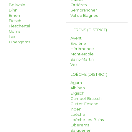
Bellwald
Orsières
Binn
Sembrancher
Ernen
Val de Bagnes
Fiesch
Fieschertal
HÉRENS (DISTRICT)
Goms
Lax
Ayent
Obergoms
Evolène
Hérémence
Mont-Noble
Saint-Martin
Vex
LOÈCHE (DISTRICT)
Agarn
Albinen
Ergisch
Gampel-Bratsch
Guttet-Feschel
Inden
Loèche
Loèche-les-Bains
Oberems
Salquenen