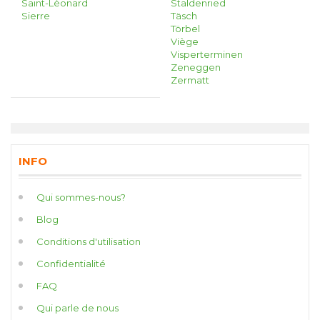
Saint-Léonard
Staldenried
Sierre
Täsch
Törbel
Viège
Visperterminen
Zeneggen
Zermatt
INFO
Qui sommes-nous?
Blog
Conditions d'utilisation
Confidentialité
FAQ
Qui parle de nous