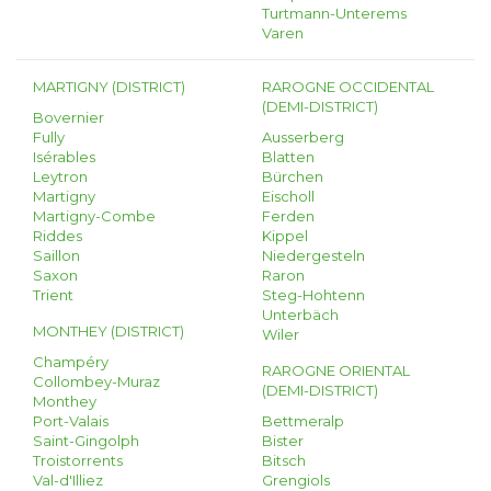
Turtmann-Unterems
Varen
MARTIGNY (DISTRICT)
RAROGNE OCCIDENTAL
(DEMI-DISTRICT)
Bovernier
Fully
Ausserberg
Isérables
Blatten
Leytron
Bürchen
Martigny
Eischoll
Martigny-Combe
Ferden
Riddes
Kippel
Saillon
Niedergesteln
Saxon
Raron
Trient
Steg-Hohtenn
Unterbäch
MONTHEY (DISTRICT)
Wiler
Champéry
RAROGNE ORIENTAL
Collombey-Muraz
(DEMI-DISTRICT)
Monthey
Port-Valais
Bettmeralp
Saint-Gingolph
Bister
Troistorrents
Bitsch
Val-d'Illiez
Grengiols