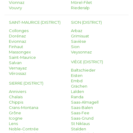
Vionnaz
Mörel-Filet
Vouvry
Riederalp
SAINT-MAURICE (DISTRICT)
SION (DISTRICT)
Collonges
Arbaz
Dorénaz
Grimisuat
Evionnaz
Savièse
Finhaut
Sion
Massongex
Veysonnaz
Saint-Maurice
VIÈGE (DISTRICT)
Salvan
Vernayaz
Baltschieder
Vérossaz
Eisten
Embd
SIERRE (DISTRICT)
Grächen
Anniviers
Lalden
Chalais
Randa
Chippis
Saas-Almagell
Crans-Montana
Saas-Balen
Grône
Saas-Fee
Icogne
Saas-Grund
Lens
St Niklaus
Noble-Contrée
Stalden