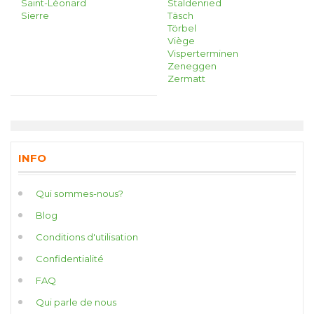
Saint-Léonard
Staldenried
Sierre
Täsch
Törbel
Viège
Visperterminen
Zeneggen
Zermatt
INFO
Qui sommes-nous?
Blog
Conditions d'utilisation
Confidentialité
FAQ
Qui parle de nous