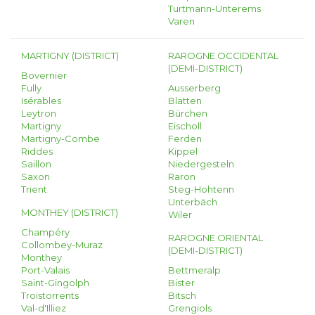
Turtmann-Unterems
Varen
MARTIGNY (DISTRICT)
RAROGNE OCCIDENTAL
(DEMI-DISTRICT)
Bovernier
Fully
Ausserberg
Isérables
Blatten
Leytron
Bürchen
Martigny
Eischoll
Martigny-Combe
Ferden
Riddes
Kippel
Saillon
Niedergesteln
Saxon
Raron
Trient
Steg-Hohtenn
Unterbäch
MONTHEY (DISTRICT)
Wiler
Champéry
RAROGNE ORIENTAL
Collombey-Muraz
(DEMI-DISTRICT)
Monthey
Port-Valais
Bettmeralp
Saint-Gingolph
Bister
Troistorrents
Bitsch
Val-d'Illiez
Grengiols