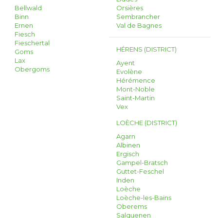
Bellwald
Orsières
Binn
Sembrancher
Ernen
Val de Bagnes
Fiesch
Fieschertal
HÉRENS (DISTRICT)
Goms
Lax
Ayent
Obergoms
Evolène
Hérémence
Mont-Noble
Saint-Martin
Vex
LOÈCHE (DISTRICT)
Agarn
Albinen
Ergisch
Gampel-Bratsch
Guttet-Feschel
Inden
Loèche
Loèche-les-Bains
Oberems
Salquenen