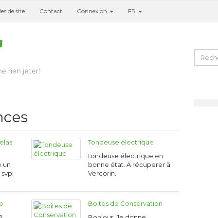
es de site
Contact
Connexion
FR
e rien jeter!
nces
elas
Tondeuse électrique
tondeuse électrique en
e un
bonne état. A récuperer à
 svpl
Vercorin.
ne
Boites de Conservation
2
Bonjour, Je donne