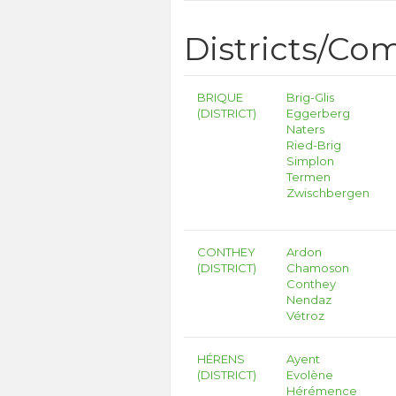
Districts/C
BRIQUE
Brig-Glis
(DISTRICT)
Eggerberg
Naters
Ried-Brig
Simplon
Termen
Zwischbergen
CONTHEY
Ardon
(DISTRICT)
Chamoson
Conthey
Nendaz
Vétroz
HÉRENS
Ayent
(DISTRICT)
Evolène
Hérémence