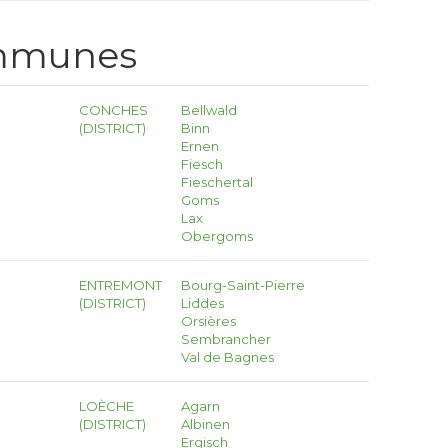
ommunes
CONCHES
Bellwald
(DISTRICT)
Binn
Ernen
Fiesch
Fieschertal
Goms
Lax
Obergoms
ENTREMONT
Bourg-Saint-Pierre
(DISTRICT)
Liddes
Orsières
Sembrancher
Val de Bagnes
LOÈCHE
Agarn
(DISTRICT)
Albinen
Ergisch