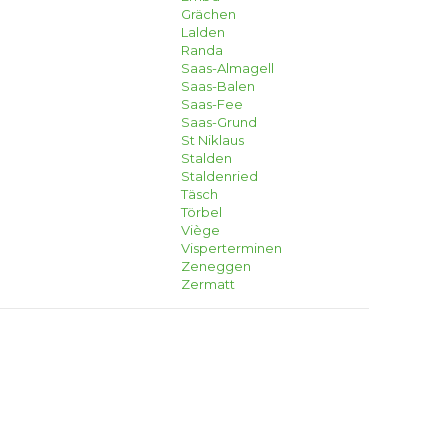
Grächen
Lalden
Randa
Saas-Almagell
Saas-Balen
Saas-Fee
Saas-Grund
St Niklaus
Stalden
Staldenried
Täsch
Törbel
Viège
Visperterminen
Zeneggen
Zermatt