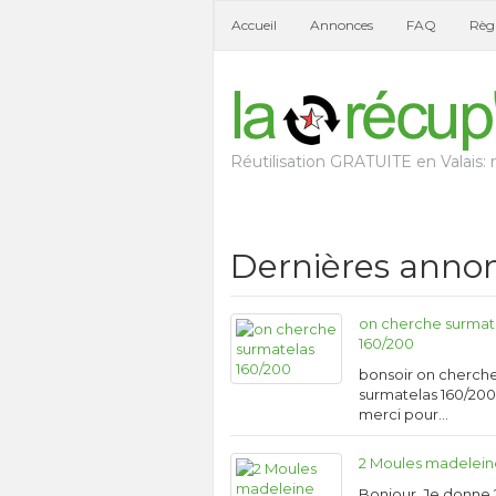
Accueil
Annonces
FAQ
Règl
Réutilisation GRATUITE en Valais: n
Dernières anno
on cherche surmat
160/200
bonsoir on cherch
surmatelas 160/200
merci pour…
2 Moules madelei
Bonjour, Je donne 