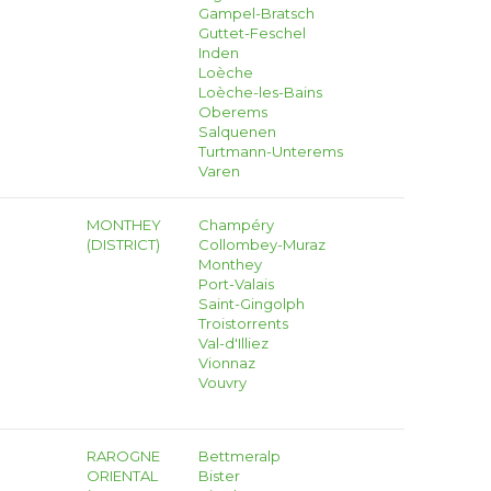
Gampel-Bratsch
Guttet-Feschel
Inden
Loèche
Loèche-les-Bains
Oberems
Salquenen
Turtmann-Unterems
Varen
MONTHEY
Champéry
(DISTRICT)
Collombey-Muraz
Monthey
Port-Valais
Saint-Gingolph
Troistorrents
Val-d'Illiez
Vionnaz
Vouvry
RAROGNE
Bettmeralp
ORIENTAL
Bister