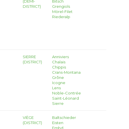
(DEMI-
Bitsch
DISTRICT)
Grengiols
Mörel-Filet
Riederalp
SIERRE
Anniviers
(DISTRICT)
Chalais
Chippis
Crans-Montana
Grône
Icogne
Lens
Noble-Contrée
Saint-Léonard
Sierre
VIÈGE
Baltschieder
(DISTRICT)
Eisten
Embd