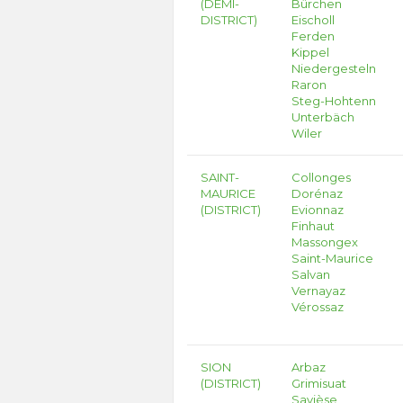
(DEMI-
Bürchen
DISTRICT)
Eischoll
Ferden
Kippel
Niedergesteln
Raron
Steg-Hohtenn
Unterbäch
Wiler
SAINT-
Collonges
MAURICE
Dorénaz
(DISTRICT)
Evionnaz
Finhaut
Massongex
Saint-Maurice
Salvan
Vernayaz
Vérossaz
SION
Arbaz
(DISTRICT)
Grimisuat
Savièse