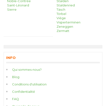
Noble-Contrée
Stalden
Saint-Léonard
Staldenried
Sierre
Täsch
Törbel
Viège
Visperterminen
Zeneggen
Zermatt
INFO
Qui sommes-nous?
Blog
Conditions d'utilisation
Confidentialité
FAQ