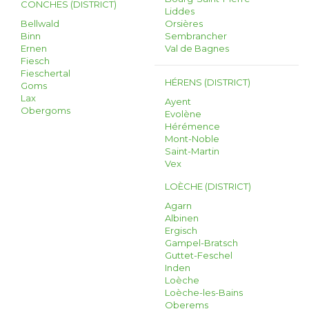
CONCHES (DISTRICT)
Liddes
Bellwald
Orsières
Binn
Sembrancher
Ernen
Val de Bagnes
Fiesch
Fieschertal
HÉRENS (DISTRICT)
Goms
Lax
Ayent
Obergoms
Evolène
Hérémence
Mont-Noble
Saint-Martin
Vex
LOÈCHE (DISTRICT)
Agarn
Albinen
Ergisch
Gampel-Bratsch
Guttet-Feschel
Inden
Loèche
Loèche-les-Bains
Oberems