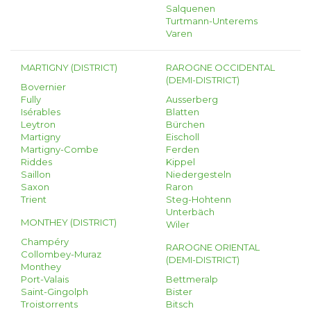
Salquenen
Turtmann-Unterems
Varen
MARTIGNY (DISTRICT)
RAROGNE OCCIDENTAL
(DEMI-DISTRICT)
Bovernier
Fully
Ausserberg
Isérables
Blatten
Leytron
Bürchen
Martigny
Eischoll
Martigny-Combe
Ferden
Riddes
Kippel
Saillon
Niedergesteln
Saxon
Raron
Trient
Steg-Hohtenn
Unterbäch
MONTHEY (DISTRICT)
Wiler
Champéry
RAROGNE ORIENTAL
Collombey-Muraz
(DEMI-DISTRICT)
Monthey
Port-Valais
Bettmeralp
Saint-Gingolph
Bister
Troistorrents
Bitsch