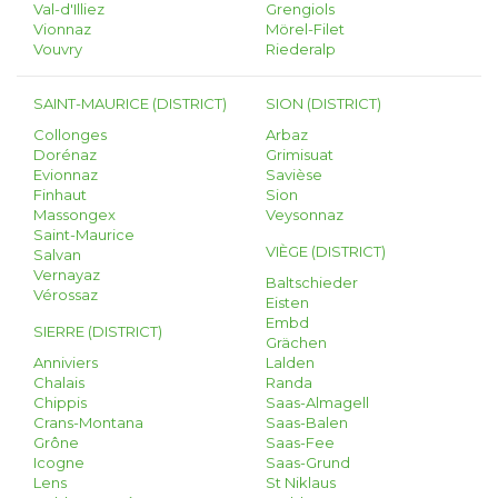
Val-d'Illiez
Grengiols
Vionnaz
Mörel-Filet
Vouvry
Riederalp
SAINT-MAURICE (DISTRICT)
SION (DISTRICT)
Collonges
Arbaz
Dorénaz
Grimisuat
Evionnaz
Savièse
Finhaut
Sion
Massongex
Veysonnaz
Saint-Maurice
VIÈGE (DISTRICT)
Salvan
Vernayaz
Baltschieder
Vérossaz
Eisten
Embd
SIERRE (DISTRICT)
Grächen
Anniviers
Lalden
Chalais
Randa
Chippis
Saas-Almagell
Crans-Montana
Saas-Balen
Grône
Saas-Fee
Icogne
Saas-Grund
Lens
St Niklaus