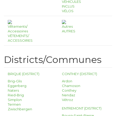
VÉHICULES
INCLUS
VÉLOS
AUTRES
VÊTEMENTS/
ACCESSOIRES
Districts/Communes
BRIQUE (DISTRICT)
CONTHEY (DISTRICT)
Brig-Glis
Ardon
Eggerberg
Chamoson
Naters
Conthey
Ried-Brig
Nendaz
Simplon
Vétroz
Termen
ENTREMONT (DISTRICT)
Zwischbergen
Bourg-Saint-Pierre