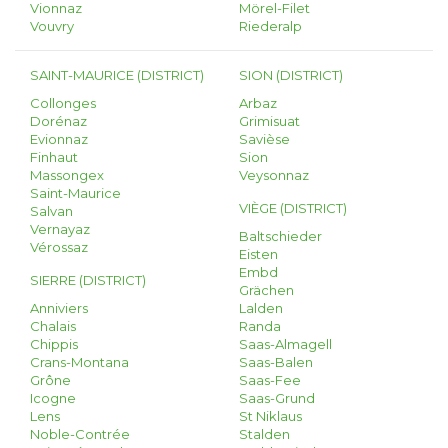
Vionnaz
Mörel-Filet
Vouvry
Riederalp
SAINT-MAURICE (DISTRICT)
SION (DISTRICT)
Collonges
Arbaz
Dorénaz
Grimisuat
Evionnaz
Savièse
Finhaut
Sion
Massongex
Veysonnaz
Saint-Maurice
VIÈGE (DISTRICT)
Salvan
Vernayaz
Baltschieder
Vérossaz
Eisten
Embd
SIERRE (DISTRICT)
Grächen
Anniviers
Lalden
Chalais
Randa
Chippis
Saas-Almagell
Crans-Montana
Saas-Balen
Grône
Saas-Fee
Icogne
Saas-Grund
Lens
St Niklaus
Noble-Contrée
Stalden