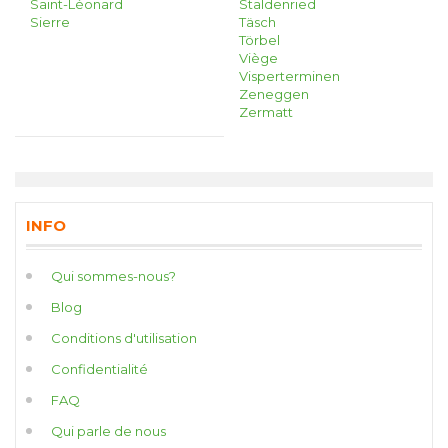
Saint-Léonard
Staldenried
Sierre
Täsch
Törbel
Viège
Visperterminen
Zeneggen
Zermatt
INFO
Qui sommes-nous?
Blog
Conditions d'utilisation
Confidentialité
FAQ
Qui parle de nous