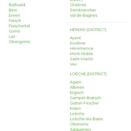
Bellwald
Orsières
Binn
Sembrancher
Ernen
Val de Bagnes
Fiesch
Fieschertal
HÉRENS (DISTRICT)
Goms
Lax
Ayent
Obergoms
Evolène
Hérémence
Mont-Noble
Saint-Martin
Vex
LOÈCHE (DISTRICT)
Agarn
Albinen
Ergisch
Gampel-Bratsch
Guttet-Feschel
Inden
Loèche
Loèche-les-Bains
Oberems
Salquenen