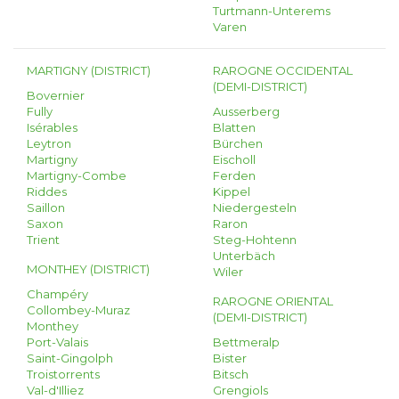
Turtmann-Unterems
Varen
MARTIGNY (DISTRICT)
RAROGNE OCCIDENTAL
(DEMI-DISTRICT)
Bovernier
Fully
Ausserberg
Isérables
Blatten
Leytron
Bürchen
Martigny
Eischoll
Martigny-Combe
Ferden
Riddes
Kippel
Saillon
Niedergesteln
Saxon
Raron
Trient
Steg-Hohtenn
Unterbäch
MONTHEY (DISTRICT)
Wiler
Champéry
RAROGNE ORIENTAL
Collombey-Muraz
(DEMI-DISTRICT)
Monthey
Port-Valais
Bettmeralp
Saint-Gingolph
Bister
Troistorrents
Bitsch
Val-d'Illiez
Grengiols