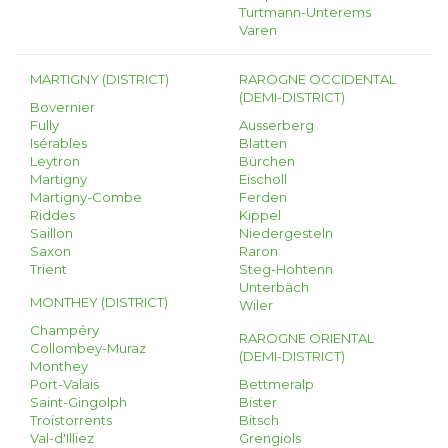
Turtmann-Unterems
Varen
MARTIGNY (DISTRICT)
RAROGNE OCCIDENTAL
(DEMI-DISTRICT)
Bovernier
Fully
Ausserberg
Isérables
Blatten
Leytron
Bürchen
Martigny
Eischoll
Martigny-Combe
Ferden
Riddes
Kippel
Saillon
Niedergesteln
Saxon
Raron
Trient
Steg-Hohtenn
Unterbäch
MONTHEY (DISTRICT)
Wiler
Champéry
RAROGNE ORIENTAL
Collombey-Muraz
(DEMI-DISTRICT)
Monthey
Port-Valais
Bettmeralp
Saint-Gingolph
Bister
Troistorrents
Bitsch
Val-d'Illiez
Grengiols