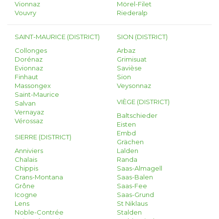
Vionnaz
Mörel-Filet
Vouvry
Riederalp
SAINT-MAURICE (DISTRICT)
SION (DISTRICT)
Collonges
Arbaz
Dorénaz
Grimisuat
Evionnaz
Savièse
Finhaut
Sion
Massongex
Veysonnaz
Saint-Maurice
VIÈGE (DISTRICT)
Salvan
Vernayaz
Baltschieder
Vérossaz
Eisten
Embd
SIERRE (DISTRICT)
Grächen
Anniviers
Lalden
Chalais
Randa
Chippis
Saas-Almagell
Crans-Montana
Saas-Balen
Grône
Saas-Fee
Icogne
Saas-Grund
Lens
St Niklaus
Noble-Contrée
Stalden