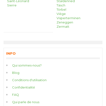
Saint-Léonard
Staldenried
Sierre
Täsch
Törbel
Viège
Visperterminen
Zeneggen
Zermatt
INFO
Qui sommes-nous?
Blog
Conditions d'utilisation
Confidentialité
FAQ
Qui parle de nous