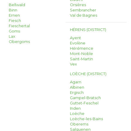
Bellwald
Orsières
Binn
Sembrancher
Ernen
Val de Bagnes
Fiesch
Fieschertal
HÉRENS (DISTRICT)
Goms
Lax
Ayent
Obergoms
Evolène
Hérémence
Mont-Noble
Saint-Martin
Vex
LOÈCHE (DISTRICT)
Agarn
Albinen
Ergisch
Gampel-Bratsch
Guttet-Feschel
Inden
Loèche
Loèche-les-Bains
Oberems
Salquenen