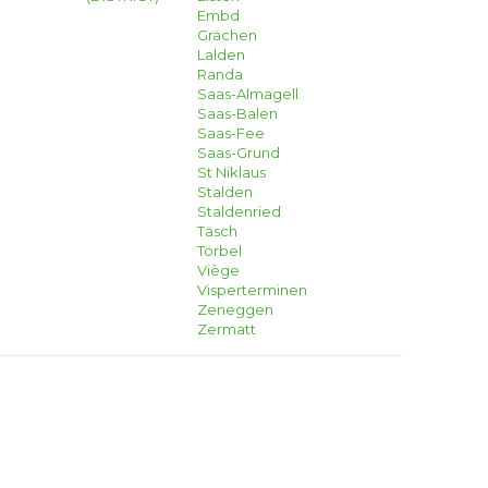
Embd
Grächen
Lalden
Randa
Saas-Almagell
Saas-Balen
Saas-Fee
Saas-Grund
St Niklaus
Stalden
Staldenried
Täsch
Törbel
Viège
Visperterminen
Zeneggen
Zermatt