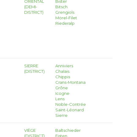
ORIENTAL
Bister
(DEMI-
Bitsch
DISTRICT)
Grengiols
Mörel-Filet
Riederalp
SIERRE
Anniviers
(DISTRICT)
Chalais
Chippis
Crans-Montana
Grône
Icogne
Lens
Noble-Contrée
Saint-Léonard
Sierre
VIÈGE
Baltschieder
(DISTRICT)
Eisten