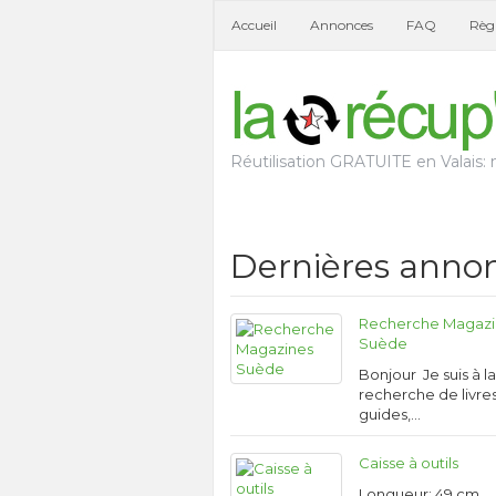
Accueil
Annonces
FAQ
Règl
Réutilisation GRATUITE en Valais: n
Dernières anno
Recherche Magazi
Suède
Bonjour Je suis à l
recherche de livres
guides,…
Caisse à outils
Longueur: 49 cm