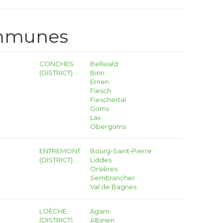
ommunes
CONCHES
Bellwald
(DISTRICT)
Binn
Ernen
Fiesch
Fieschertal
Goms
Lax
Obergoms
ENTREMONT
Bourg-Saint-Pierre
(DISTRICT)
Liddes
Orsières
Sembrancher
Val de Bagnes
LOÈCHE
Agarn
(DISTRICT)
Albinen