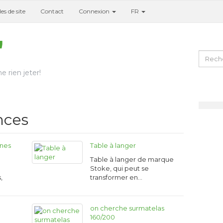
es de site
Contact
Connexion
FR
e rien jeter!
nces
nes
Table à langer
Table à langer de marque
a
Stoke, qui peut se
,
transformer en…
on cherche surmatelas
160/200