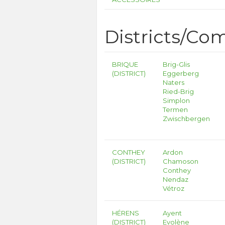
Districts/C
BRIQUE
Brig-Glis
(DISTRICT)
Eggerberg
Naters
Ried-Brig
Simplon
Termen
Zwischbergen
CONTHEY
Ardon
(DISTRICT)
Chamoson
Conthey
Nendaz
Vétroz
HÉRENS
Ayent
(DISTRICT)
Evolène