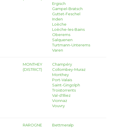
Ergisch
Gampel-Bratsch
Guttet-Feschel
Inden
Loèche
Loèche-les-Bains
Oberems
Salquenen
Turtmann-Unterems
Varen
MONTHEY
Champéry
(DISTRICT)
Collombey-Muraz
Monthey
Port-Valais
Saint-Gingolph
Troistorrents
Val-d'Illiez
Vionnaz
Vouvry
RAROGNE
Bettmeralp