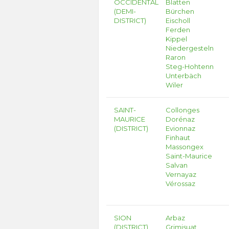
OCCIDENTAL
Blatten
(DEMI-
Bürchen
DISTRICT)
Eischoll
Ferden
Kippel
Niedergesteln
Raron
Steg-Hohtenn
Unterbäch
Wiler
SAINT-
Collonges
MAURICE
Dorénaz
(DISTRICT)
Evionnaz
Finhaut
Massongex
Saint-Maurice
Salvan
Vernayaz
Vérossaz
SION
Arbaz
(DISTRICT)
Grimisuat