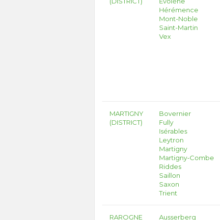
(DISTRICT)
Evolène
Hérémence
Mont-Noble
Saint-Martin
Vex
MARTIGNY
Bovernier
(DISTRICT)
Fully
Isérables
Leytron
Martigny
Martigny-Combe
Riddes
Saillon
Saxon
Trient
RAROGNE
Ausserberg