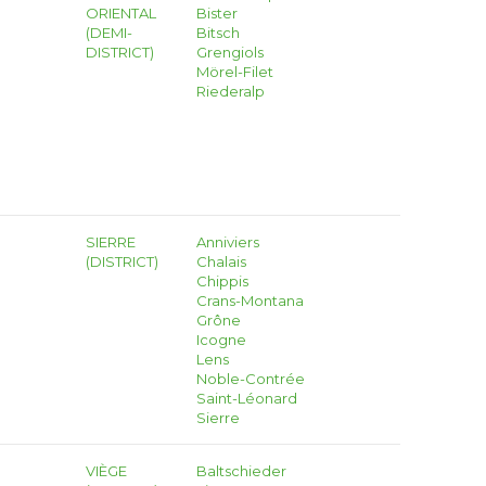
ORIENTAL
Bister
(DEMI-
Bitsch
DISTRICT)
Grengiols
Mörel-Filet
Riederalp
SIERRE
Anniviers
(DISTRICT)
Chalais
Chippis
Crans-Montana
Grône
Icogne
Lens
Noble-Contrée
Saint-Léonard
Sierre
VIÈGE
Baltschieder