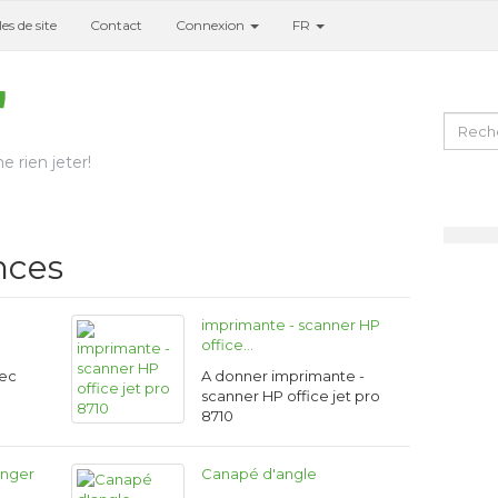
es de site
Contact
Connexion
FR
e rien jeter!
nces
imprimante - scanner HP
office…
vec
A donner imprimante -
t
scanner HP office jet pro
8710
anger
Canapé d'angle