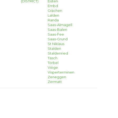
(DISTRICT)
Eisten
Embd
Grächen
Lalden
Randa
Saas-Almagell
Saas-Balen
Saas-Fee
Saas-Grund
St Niklaus
Stalden
Staldenried
Täsch
Törbel
Viège
Visperterminen
Zeneggen
Zermatt