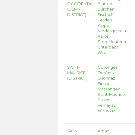
OCCIDENTAL
Blatten
(DEMI-
Bürchen
DISTRICT)
Eischoll
Ferden
Kippel
Niedergesteln
Raron
Steg-Hohtenn
Unterbäch
Wiler
SAINT-
Collonges
MAURICE
Dorénaz
(DISTRICT)
Evionnaz
Finhaut
Massongex
Saint-Maurice
Salvan
Vernayaz
Vérossaz
SION
Arbaz