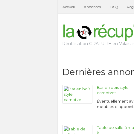
Accueil
Annonces
FAQ
Règl
Réutilisation GRATUITE en Valais: n
Dernières anno
Bar en bois style
carnotzet
Éventuellement a
meubles d'appoin
Table de salle à m
à…