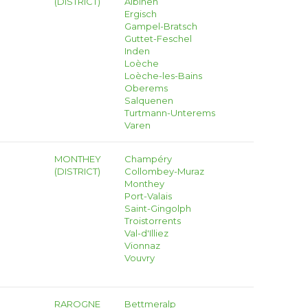
(DISTRICT)
Albinen
Ergisch
Gampel-Bratsch
Guttet-Feschel
Inden
Loèche
Loèche-les-Bains
Oberems
Salquenen
Turtmann-Unterems
Varen
MONTHEY
Champéry
(DISTRICT)
Collombey-Muraz
Monthey
Port-Valais
Saint-Gingolph
Troistorrents
Val-d'Illiez
Vionnaz
Vouvry
RAROGNE
Bettmeralp