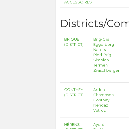
ACCESSOIRES
Districts/C
BRIQUE
Brig-Glis
(DISTRICT)
Eggerberg
Naters
Ried-Brig
Simplon
Termen
Zwischbergen
CONTHEY
Ardon
(DISTRICT)
Chamoson
Conthey
Nendaz
Vétroz
HÉRENS
Ayent