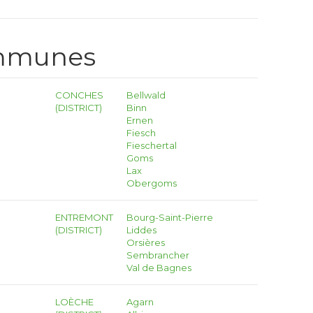
ommunes
CONCHES
Bellwald
(DISTRICT)
Binn
Ernen
Fiesch
Fieschertal
Goms
Lax
Obergoms
ENTREMONT
Bourg-Saint-Pierre
(DISTRICT)
Liddes
Orsières
Sembrancher
Val de Bagnes
LOÈCHE
Agarn