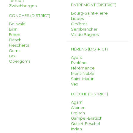
Termen
ENTREMONT (DISTRICT)
Zwischbergen
Bourg-Saint-Pierre
CONCHES (DISTRICT)
Liddes
Bellwald
Orsières
Binn
Sembrancher
Ernen
Val de Bagnes
Fiesch
Fieschertal
HÉRENS (DISTRICT)
Goms
Lax
Ayent
Obergoms
Evolène
Hérémence
Mont-Noble
Saint-Martin
Vex
LOÈCHE (DISTRICT)
Agarn
Albinen
Ergisch
Gampel-Bratsch
Guttet-Feschel
Inden