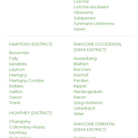
Loèche
Loèche-les-Bains
Oberems
Salquenen
Turtmann-Unterems
Varen
MARTIGNY (DISTRICT)
RAROGNE OCCIDENTAL
(DEMI-DISTRICT)
Bovernier
Fully
Ausserberg
Isérables
Blatten
Leytron
Bürchen
Martigny
Eischoll
Martigny-Combe
Ferden
Riddes
Kippel
Saillon
Niedergesteln
Saxon
Raron
Trient
Steg-Hohtenn
Unterbäch
MONTHEY (DISTRICT)
Wiler
Champéry
RAROGNE ORIENTAL
Collombey-Muraz
(DEMI-DISTRICT)
Monthey