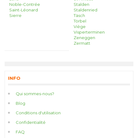
Noble-Contrée
Stalden
Saint-Léonard
Staldenried
Sierre
Täsch
Törbel
Viège
Visperterminen
Zeneggen
Zermatt
INFO
Qui sommes-nous?
Blog
Conditions d'utilisation
Confidentialité
FAQ