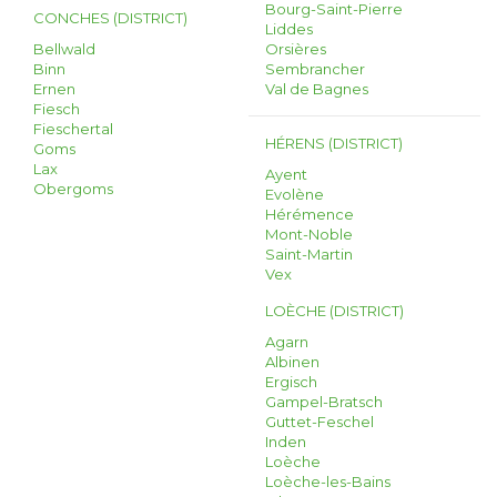
Bourg-Saint-Pierre
CONCHES (DISTRICT)
Liddes
Bellwald
Orsières
Binn
Sembrancher
Ernen
Val de Bagnes
Fiesch
Fieschertal
HÉRENS (DISTRICT)
Goms
Lax
Ayent
Obergoms
Evolène
Hérémence
Mont-Noble
Saint-Martin
Vex
LOÈCHE (DISTRICT)
Agarn
Albinen
Ergisch
Gampel-Bratsch
Guttet-Feschel
Inden
Loèche
Loèche-les-Bains