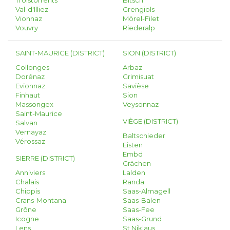
Troistorrents
Bitsch
Val-d'Illiez
Grengiols
Vionnaz
Mörel-Filet
Vouvry
Riederalp
SAINT-MAURICE (DISTRICT)
SION (DISTRICT)
Collonges
Arbaz
Dorénaz
Grimisuat
Evionnaz
Savièse
Finhaut
Sion
Massongex
Veysonnaz
Saint-Maurice
VIÈGE (DISTRICT)
Salvan
Vernayaz
Baltschieder
Vérossaz
Eisten
Embd
SIERRE (DISTRICT)
Grächen
Anniviers
Lalden
Chalais
Randa
Chippis
Saas-Almagell
Crans-Montana
Saas-Balen
Grône
Saas-Fee
Icogne
Saas-Grund
Lens
St Niklaus