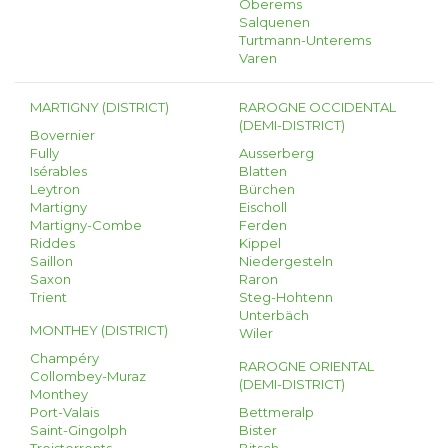
Oberems
Salquenen
Turtmann-Unterems
Varen
MARTIGNY (DISTRICT)
RAROGNE OCCIDENTAL
(DEMI-DISTRICT)
Bovernier
Fully
Ausserberg
Isérables
Blatten
Leytron
Bürchen
Martigny
Eischoll
Martigny-Combe
Ferden
Riddes
Kippel
Saillon
Niedergesteln
Saxon
Raron
Trient
Steg-Hohtenn
Unterbäch
MONTHEY (DISTRICT)
Wiler
Champéry
RAROGNE ORIENTAL
Collombey-Muraz
(DEMI-DISTRICT)
Monthey
Port-Valais
Bettmeralp
Saint-Gingolph
Bister