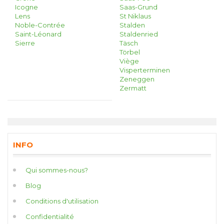
Icogne
Saas-Grund
Lens
St Niklaus
Noble-Contrée
Stalden
Saint-Léonard
Staldenried
Sierre
Täsch
Törbel
Viège
Visperterminen
Zeneggen
Zermatt
INFO
Qui sommes-nous?
Blog
Conditions d'utilisation
Confidentialité