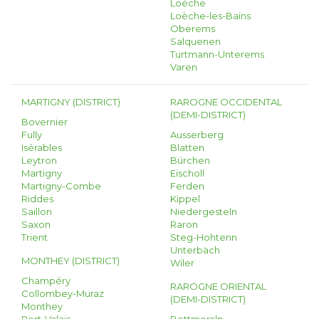
Loèche
Loèche-les-Bains
Oberems
Salquenen
Turtmann-Unterems
Varen
MARTIGNY (DISTRICT)
RAROGNE OCCIDENTAL
(DEMI-DISTRICT)
Bovernier
Fully
Ausserberg
Isérables
Blatten
Leytron
Bürchen
Martigny
Eischoll
Martigny-Combe
Ferden
Riddes
Kippel
Saillon
Niedergesteln
Saxon
Raron
Trient
Steg-Hohtenn
Unterbäch
MONTHEY (DISTRICT)
Wiler
Champéry
RAROGNE ORIENTAL
Collombey-Muraz
(DEMI-DISTRICT)
Monthey