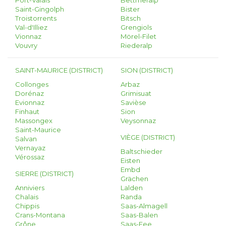
Port-Valais
Bettmeralp
Saint-Gingolph
Bister
Troistorrents
Bitsch
Val-d'Illiez
Grengiols
Vionnaz
Mörel-Filet
Vouvry
Riederalp
SAINT-MAURICE (DISTRICT)
SION (DISTRICT)
Collonges
Arbaz
Dorénaz
Grimisuat
Evionnaz
Savièse
Finhaut
Sion
Massongex
Veysonnaz
Saint-Maurice
VIÈGE (DISTRICT)
Salvan
Vernayaz
Baltschieder
Vérossaz
Eisten
Embd
SIERRE (DISTRICT)
Grächen
Anniviers
Lalden
Chalais
Randa
Chippis
Saas-Almagell
Crans-Montana
Saas-Balen
Grône
Saas-Fee