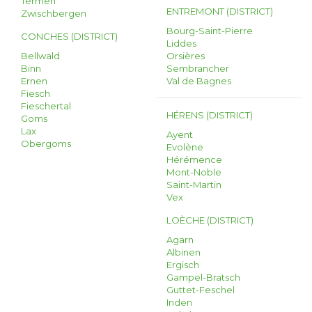
Termen
ENTREMONT (DISTRICT)
Zwischbergen
Bourg-Saint-Pierre
CONCHES (DISTRICT)
Liddes
Bellwald
Orsières
Binn
Sembrancher
Ernen
Val de Bagnes
Fiesch
Fieschertal
HÉRENS (DISTRICT)
Goms
Lax
Ayent
Obergoms
Evolène
Hérémence
Mont-Noble
Saint-Martin
Vex
LOÈCHE (DISTRICT)
Agarn
Albinen
Ergisch
Gampel-Bratsch
Guttet-Feschel
Inden