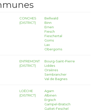
ommunes
CONCHES
Bellwald
(DISTRICT)
Binn
Ernen
Fiesch
Fieschertal
Goms
Lax
Obergoms
ENTREMONT
Bourg-Saint-Pierre
(DISTRICT)
Liddes
Orsières
Sembrancher
Val de Bagnes
LOÈCHE
Agarn
(DISTRICT)
Albinen
Ergisch
Gampel-Bratsch
Guttet-Feschel