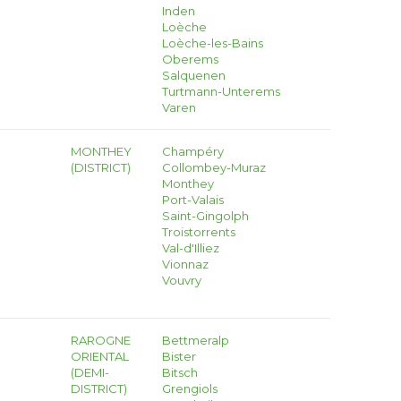
Inden
Loèche
Loèche-les-Bains
Oberems
Salquenen
Turtmann-Unterems
Varen
MONTHEY
Champéry
(DISTRICT)
Collombey-Muraz
Monthey
Port-Valais
Saint-Gingolph
Troistorrents
Val-d'Illiez
Vionnaz
Vouvry
RAROGNE
Bettmeralp
ORIENTAL
Bister
(DEMI-
Bitsch
DISTRICT)
Grengiols