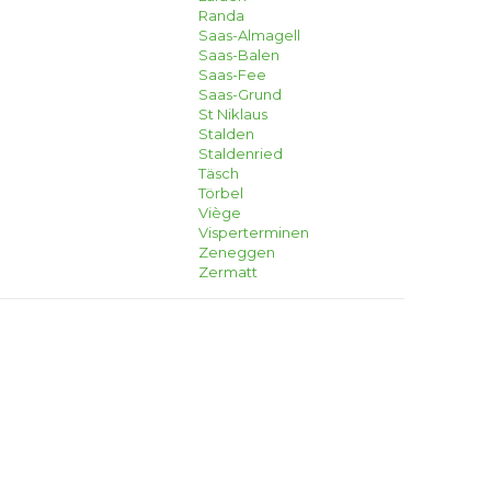
Randa
Saas-Almagell
Saas-Balen
Saas-Fee
Saas-Grund
St Niklaus
Stalden
Staldenried
Täsch
Törbel
Viège
Visperterminen
Zeneggen
Zermatt