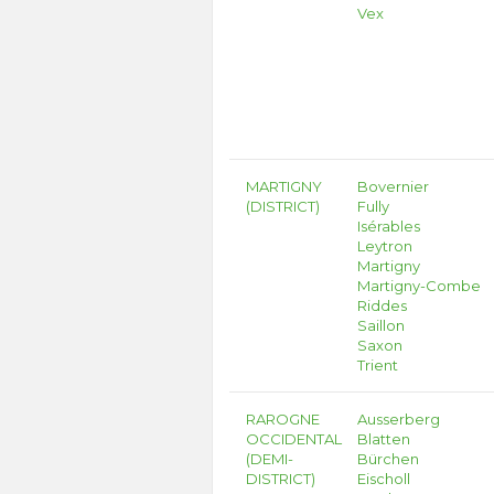
Vex
MARTIGNY
Bovernier
(DISTRICT)
Fully
Isérables
Leytron
Martigny
Martigny-Combe
Riddes
Saillon
Saxon
Trient
RAROGNE
Ausserberg
OCCIDENTAL
Blatten
(DEMI-
Bürchen
DISTRICT)
Eischoll