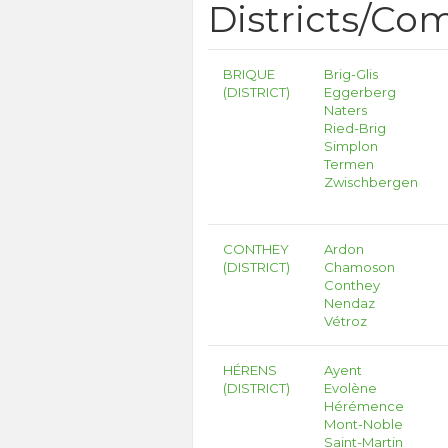
Districts/C
BRIQUE
Brig-Glis
(DISTRICT)
Eggerberg
Naters
Ried-Brig
Simplon
Termen
Zwischbergen
CONTHEY
Ardon
(DISTRICT)
Chamoson
Conthey
Nendaz
Vétroz
HÉRENS
Ayent
(DISTRICT)
Evolène
Hérémence
Mont-Noble
Saint-Martin