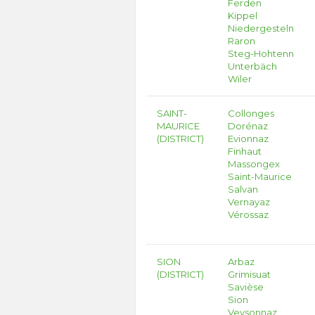
Ferden
Kippel
Niedergesteln
Raron
Steg-Hohtenn
Unterbäch
Wiler
SAINT-
Collonges
MAURICE
Dorénaz
(DISTRICT)
Evionnaz
Finhaut
Massongex
Saint-Maurice
Salvan
Vernayaz
Vérossaz
SION
Arbaz
(DISTRICT)
Grimisuat
Savièse
Sion
Veysonnaz