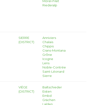
Mörel-Filet
Riederalp
SIERRE
Anniviers
(DISTRICT)
Chalais
Chippis
Crans-Montana
Grône
Icogne
Lens
Noble-Contrée
Saint-Léonard
Sierre
VIÈGE
Baltschieder
(DISTRICT)
Eisten
Embd
Grächen
Lalden