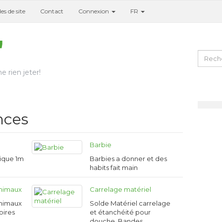
es de site
Contact
Connexion
FR
e rien jeter!
nces
Barbie
lique 1m
Barbies a donner et des
habits fait main
animaux
Carrelage matériel
animaux
Solde Matériel carrelage
oires
et étanchéité pour
douche. Bandes…