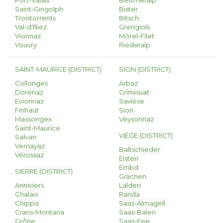
Port-Valais
Bettmeralp
Saint-Gingolph
Bister
Troistorrents
Bitsch
Val-d'Illiez
Grengiols
Vionnaz
Mörel-Filet
Vouvry
Riederalp
SAINT-MAURICE (DISTRICT)
SION (DISTRICT)
Collonges
Arbaz
Dorénaz
Grimisuat
Evionnaz
Savièse
Finhaut
Sion
Massongex
Veysonnaz
Saint-Maurice
VIÈGE (DISTRICT)
Salvan
Vernayaz
Baltschieder
Vérossaz
Eisten
Embd
SIERRE (DISTRICT)
Grächen
Anniviers
Lalden
Chalais
Randa
Chippis
Saas-Almagell
Crans-Montana
Saas-Balen
Grône
Saas-Fee