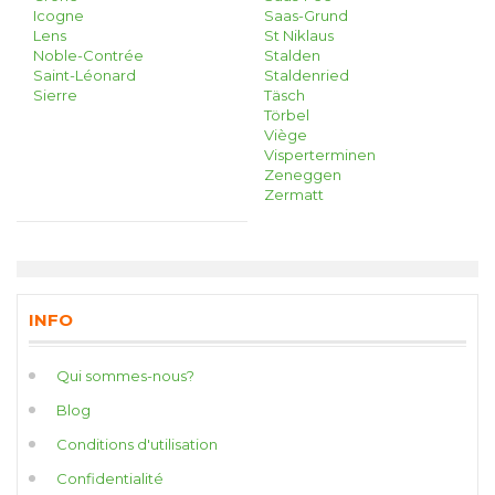
Icogne
Saas-Grund
Lens
St Niklaus
Noble-Contrée
Stalden
Saint-Léonard
Staldenried
Sierre
Täsch
Törbel
Viège
Visperterminen
Zeneggen
Zermatt
INFO
Qui sommes-nous?
Blog
Conditions d'utilisation
Confidentialité