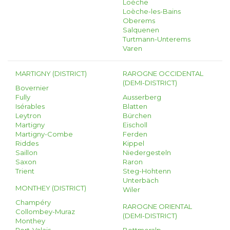
Loèche
Loèche-les-Bains
Oberems
Salquenen
Turtmann-Unterems
Varen
MARTIGNY (DISTRICT)
RAROGNE OCCIDENTAL
(DEMI-DISTRICT)
Bovernier
Fully
Ausserberg
Isérables
Blatten
Leytron
Bürchen
Martigny
Eischoll
Martigny-Combe
Ferden
Riddes
Kippel
Saillon
Niedergesteln
Saxon
Raron
Trient
Steg-Hohtenn
Unterbäch
MONTHEY (DISTRICT)
Wiler
Champéry
RAROGNE ORIENTAL
Collombey-Muraz
(DEMI-DISTRICT)
Monthey