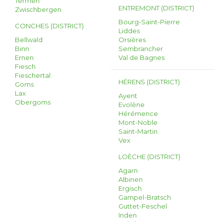
Termen
ENTREMONT (DISTRICT)
Zwischbergen
Bourg-Saint-Pierre
CONCHES (DISTRICT)
Liddes
Bellwald
Orsières
Binn
Sembrancher
Ernen
Val de Bagnes
Fiesch
Fieschertal
HÉRENS (DISTRICT)
Goms
Lax
Ayent
Obergoms
Evolène
Hérémence
Mont-Noble
Saint-Martin
Vex
LOÈCHE (DISTRICT)
Agarn
Albinen
Ergisch
Gampel-Bratsch
Guttet-Feschel
Inden