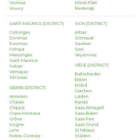
Vionnaz
Mörel-Filet
Vouvry
Riederalp
SAINT-MAURICE (DISTRICT)
SION (DISTRICT)
Collonges
Arbaz
Dorénaz
Grimisuat
Evionnaz
Savièse
Finhaut
Sion
Massongex
Veysonnaz
Saint-Maurice
VIÈGE (DISTRICT)
Salvan
Vernayaz
Baltschieder
Vérossaz
Eisten
Embd
SIERRE (DISTRICT)
Grächen
Anniviers
Lalden
Chalais
Randa
Chippis
Saas-Almagell
Crans-Montana
Saas-Balen
Grône
Saas-Fee
Icogne
Saas-Grund
Lens
St Niklaus
Noble-Contrée
Stalden