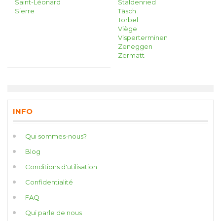
Saint-Léonard
Staldenried
Sierre
Täsch
Törbel
Viège
Visperterminen
Zeneggen
Zermatt
INFO
Qui sommes-nous?
Blog
Conditions d'utilisation
Confidentialité
FAQ
Qui parle de nous