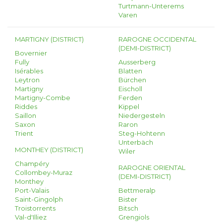
Turtmann-Unterems
Varen
MARTIGNY (DISTRICT)
RAROGNE OCCIDENTAL
(DEMI-DISTRICT)
Bovernier
Fully
Ausserberg
Isérables
Blatten
Leytron
Bürchen
Martigny
Eischoll
Martigny-Combe
Ferden
Riddes
Kippel
Saillon
Niedergesteln
Saxon
Raron
Trient
Steg-Hohtenn
Unterbäch
MONTHEY (DISTRICT)
Wiler
Champéry
RAROGNE ORIENTAL
Collombey-Muraz
(DEMI-DISTRICT)
Monthey
Port-Valais
Bettmeralp
Saint-Gingolph
Bister
Troistorrents
Bitsch
Val-d'Illiez
Grengiols