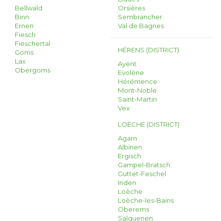
Bellwald
Orsières
Binn
Sembrancher
Ernen
Val de Bagnes
Fiesch
Fieschertal
HÉRENS (DISTRICT)
Goms
Lax
Ayent
Obergoms
Evolène
Hérémence
Mont-Noble
Saint-Martin
Vex
LOÈCHE (DISTRICT)
Agarn
Albinen
Ergisch
Gampel-Bratsch
Guttet-Feschel
Inden
Loèche
Loèche-les-Bains
Oberems
Salquenen