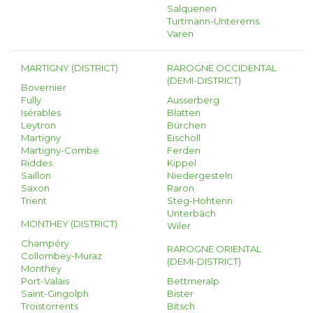
Salquenen
Turtmann-Unterems
Varen
MARTIGNY (DISTRICT)
RAROGNE OCCIDENTAL
(DEMI-DISTRICT)
Bovernier
Fully
Ausserberg
Isérables
Blatten
Leytron
Bürchen
Martigny
Eischoll
Martigny-Combe
Ferden
Riddes
Kippel
Saillon
Niedergesteln
Saxon
Raron
Trient
Steg-Hohtenn
Unterbäch
MONTHEY (DISTRICT)
Wiler
Champéry
RAROGNE ORIENTAL
Collombey-Muraz
(DEMI-DISTRICT)
Monthey
Port-Valais
Bettmeralp
Saint-Gingolph
Bister
Troistorrents
Bitsch