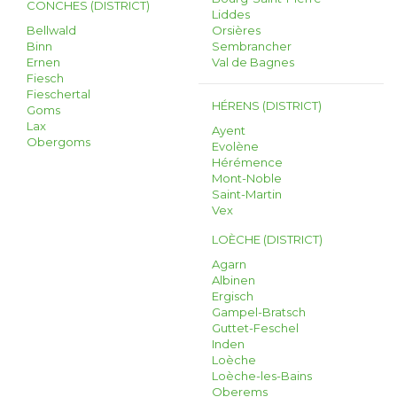
CONCHES (DISTRICT)
Liddes
Bellwald
Orsières
Binn
Sembrancher
Ernen
Val de Bagnes
Fiesch
Fieschertal
HÉRENS (DISTRICT)
Goms
Lax
Ayent
Obergoms
Evolène
Hérémence
Mont-Noble
Saint-Martin
Vex
LOÈCHE (DISTRICT)
Agarn
Albinen
Ergisch
Gampel-Bratsch
Guttet-Feschel
Inden
Loèche
Loèche-les-Bains
Oberems