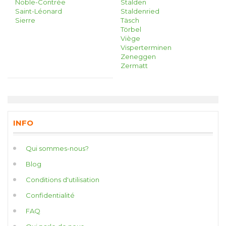
Noble-Contrée
Stalden
Saint-Léonard
Staldenried
Sierre
Täsch
Törbel
Viège
Visperterminen
Zeneggen
Zermatt
INFO
Qui sommes-nous?
Blog
Conditions d'utilisation
Confidentialité
FAQ