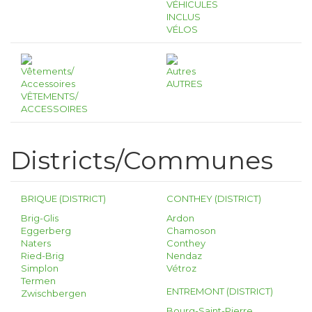
VÉHICULES
INCLUS
VÉLOS
AUTRES
VÊTEMENTS/
ACCESSOIRES
Districts/Communes
BRIQUE (DISTRICT)
CONTHEY (DISTRICT)
Brig-Glis
Ardon
Eggerberg
Chamoson
Naters
Conthey
Ried-Brig
Nendaz
Simplon
Vétroz
Termen
ENTREMONT (DISTRICT)
Zwischbergen
Bourg-Saint-Pierre