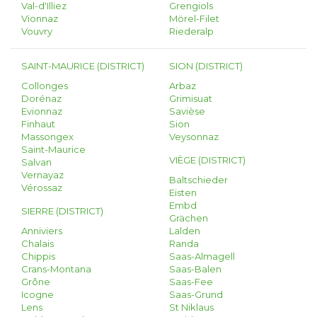
Val-d'Illiez
Grengiols
Vionnaz
Mörel-Filet
Vouvry
Riederalp
SAINT-MAURICE (DISTRICT)
SION (DISTRICT)
Collonges
Arbaz
Dorénaz
Grimisuat
Evionnaz
Savièse
Finhaut
Sion
Massongex
Veysonnaz
Saint-Maurice
VIÈGE (DISTRICT)
Salvan
Vernayaz
Baltschieder
Vérossaz
Eisten
Embd
SIERRE (DISTRICT)
Grächen
Anniviers
Lalden
Chalais
Randa
Chippis
Saas-Almagell
Crans-Montana
Saas-Balen
Grône
Saas-Fee
Icogne
Saas-Grund
Lens
St Niklaus