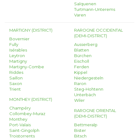
Salquenen
Turtmann-Unterems
Varen
MARTIGNY (DISTRICT)
RAROGNE OCCIDENTAL
(DEMI-DISTRICT)
Bovernier
Fully
Ausserberg
Isérables
Blatten
Leytron
Bürchen
Martigny
Eischoll
Martigny-Combe
Ferden
Riddes
Kippel
Saillon
Niedergesteln
Saxon
Raron
Trient
Steg-Hohtenn
Unterbäch
MONTHEY (DISTRICT)
Wiler
Champéry
RAROGNE ORIENTAL
Collombey-Muraz
(DEMI-DISTRICT)
Monthey
Port-Valais
Bettmeralp
Saint-Gingolph
Bister
Troistorrents
Bitsch