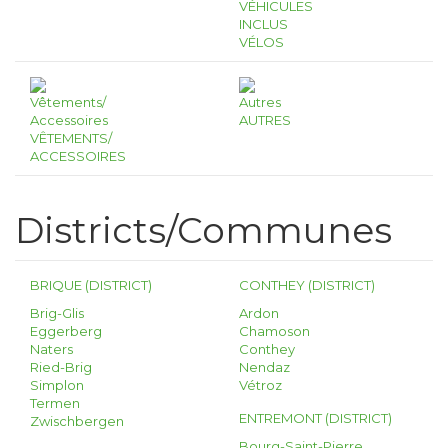
VÉHICULES
INCLUS
VÉLOS
AUTRES
VÊTEMENTS/
ACCESSOIRES
Districts/Communes
BRIQUE (DISTRICT)
CONTHEY (DISTRICT)
Brig-Glis
Ardon
Eggerberg
Chamoson
Naters
Conthey
Ried-Brig
Nendaz
Simplon
Vétroz
Termen
ENTREMONT (DISTRICT)
Zwischbergen
Bourg-Saint-Pierre