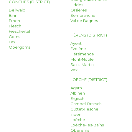
CONCHES (DISTRICT)
Liddes
Bellwald
Orsières
Binn
Sembrancher
Ernen
Val de Bagnes
Fiesch
Fieschertal
HÉRENS (DISTRICT)
Goms
Lax
Ayent
Obergoms
Evolène
Hérémence
Mont-Noble
Saint-Martin
Vex
LOÈCHE (DISTRICT)
Agarn
Albinen
Ergisch
Gampel-Bratsch
Guttet-Feschel
Inden
Loèche
Loèche-les-Bains
Oberems