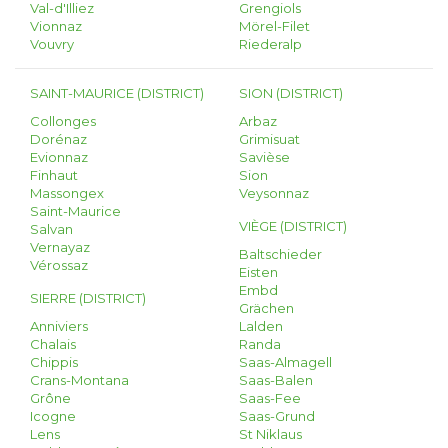
Val-d'Illiez
Grengiols
Vionnaz
Mörel-Filet
Vouvry
Riederalp
SAINT-MAURICE (DISTRICT)
SION (DISTRICT)
Collonges
Arbaz
Dorénaz
Grimisuat
Evionnaz
Savièse
Finhaut
Sion
Massongex
Veysonnaz
Saint-Maurice
VIÈGE (DISTRICT)
Salvan
Vernayaz
Baltschieder
Vérossaz
Eisten
Embd
SIERRE (DISTRICT)
Grächen
Anniviers
Lalden
Chalais
Randa
Chippis
Saas-Almagell
Crans-Montana
Saas-Balen
Grône
Saas-Fee
Icogne
Saas-Grund
Lens
St Niklaus