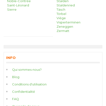
Noble-Contrée
Stalden
Saint-Léonard
Staldenried
Sierre
Täsch
Törbel
Viège
Visperterminen
Zeneggen
Zermatt
INFO
Qui sommes-nous?
Blog
Conditions d'utilisation
Confidentialité
FAQ