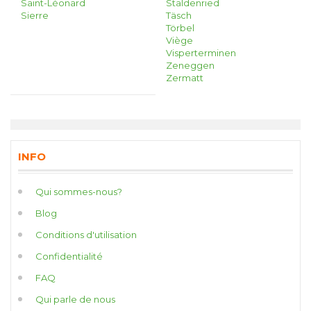
Saint-Léonard
Staldenried
Sierre
Täsch
Törbel
Viège
Visperterminen
Zeneggen
Zermatt
INFO
Qui sommes-nous?
Blog
Conditions d'utilisation
Confidentialité
FAQ
Qui parle de nous