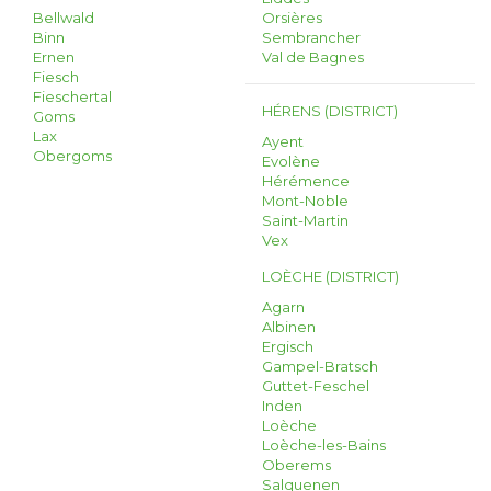
Bellwald
Orsières
Binn
Sembrancher
Ernen
Val de Bagnes
Fiesch
Fieschertal
HÉRENS (DISTRICT)
Goms
Lax
Ayent
Obergoms
Evolène
Hérémence
Mont-Noble
Saint-Martin
Vex
LOÈCHE (DISTRICT)
Agarn
Albinen
Ergisch
Gampel-Bratsch
Guttet-Feschel
Inden
Loèche
Loèche-les-Bains
Oberems
Salquenen