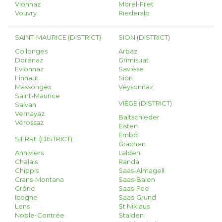
Vionnaz
Mörel-Filet
Vouvry
Riederalp
SAINT-MAURICE (DISTRICT)
SION (DISTRICT)
Collonges
Arbaz
Dorénaz
Grimisuat
Evionnaz
Savièse
Finhaut
Sion
Massongex
Veysonnaz
Saint-Maurice
VIÈGE (DISTRICT)
Salvan
Vernayaz
Baltschieder
Vérossaz
Eisten
Embd
SIERRE (DISTRICT)
Grächen
Anniviers
Lalden
Chalais
Randa
Chippis
Saas-Almagell
Crans-Montana
Saas-Balen
Grône
Saas-Fee
Icogne
Saas-Grund
Lens
St Niklaus
Noble-Contrée
Stalden