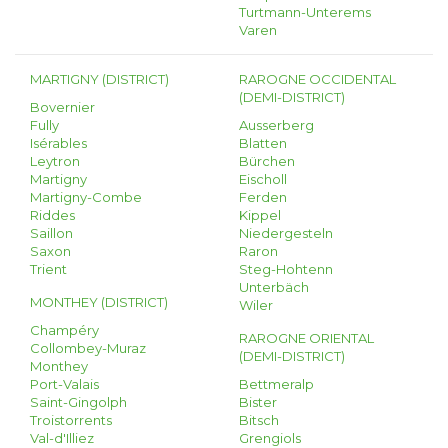
Turtmann-Unterems
Varen
MARTIGNY (DISTRICT)
RAROGNE OCCIDENTAL
(DEMI-DISTRICT)
Bovernier
Fully
Ausserberg
Isérables
Blatten
Leytron
Bürchen
Martigny
Eischoll
Martigny-Combe
Ferden
Riddes
Kippel
Saillon
Niedergesteln
Saxon
Raron
Trient
Steg-Hohtenn
Unterbäch
MONTHEY (DISTRICT)
Wiler
Champéry
RAROGNE ORIENTAL
Collombey-Muraz
(DEMI-DISTRICT)
Monthey
Port-Valais
Bettmeralp
Saint-Gingolph
Bister
Troistorrents
Bitsch
Val-d'Illiez
Grengiols