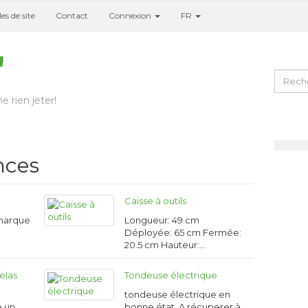
es de site
Contact
Connexion
FR
e rien jeter!
nces
Caisse à outils
 marque
Longueur: 49 cm
Déployée: 65 cm Fermée:
20.5 cm Hauteur:…
elas
Tondeuse électrique
tondeuse électrique en
e un
bonne état. A récuperer à