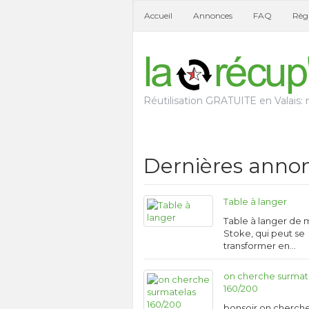
Accueil
Annonces
FAQ
Règl
Réutilisation GRATUITE en Valais: n
Dernières anno
Table à langer
Table à langer de
Stoke, qui peut se
transformer en…
on cherche surmat
160/200
bonsoir on cherch