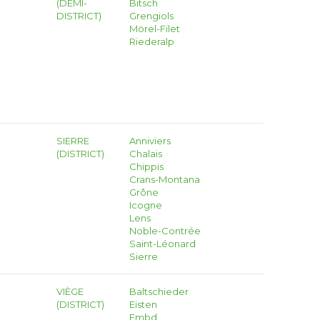
(DEMI-
Bitsch
DISTRICT)
Grengiols
Mörel-Filet
Riederalp
SIERRE
Anniviers
(DISTRICT)
Chalais
Chippis
Crans-Montana
Grône
Icogne
Lens
Noble-Contrée
Saint-Léonard
Sierre
VIÈGE
Baltschieder
(DISTRICT)
Eisten
Embd