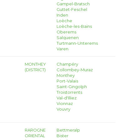
Gampel-Bratsch
Guttet-Feschel
Inden
Loèche
Loèche-les-Bains
Oberems
Salquenen
Turtmann-Unterems
Varen
MONTHEY
Champéry
(DISTRICT)
Collombey-Muraz
Monthey
Port-Valais
Saint-Gingolph
Troistorrents
Val-d'Illiez
Vionnaz
Vouvry
RAROGNE
Bettmeralp
ORIENTAL
Bister