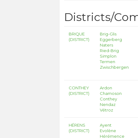
Districts/C
BRIQUE
Brig-Glis
(DISTRICT)
Eggerberg
Naters
Ried-Brig
Simplon
Termen
Zwischbergen
CONTHEY
Ardon
(DISTRICT)
Chamoson
Conthey
Nendaz
Vétroz
HÉRENS
Ayent
(DISTRICT)
Evolène
Hérémence