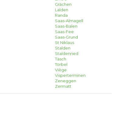
Grächen
Lalden
Randa
Saas-Almagell
Saas-Balen
Saas-Fee
Saas-Grund
St Niklaus
Stalden
Staldenried
Täsch
Törbel
Viège
Visperterminen
Zeneggen
Zermatt