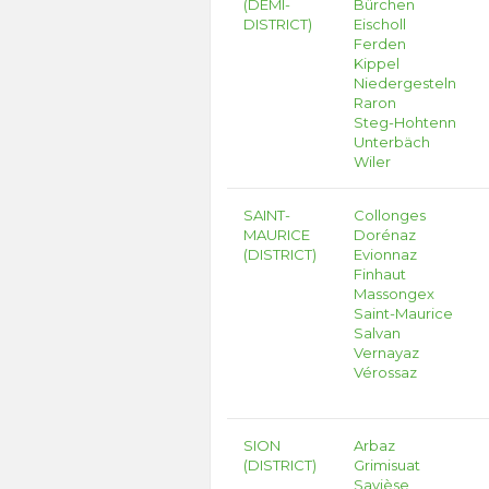
(DEMI-
Bürchen
DISTRICT)
Eischoll
Ferden
Kippel
Niedergesteln
Raron
Steg-Hohtenn
Unterbäch
Wiler
SAINT-
Collonges
MAURICE
Dorénaz
(DISTRICT)
Evionnaz
Finhaut
Massongex
Saint-Maurice
Salvan
Vernayaz
Vérossaz
SION
Arbaz
(DISTRICT)
Grimisuat
Savièse