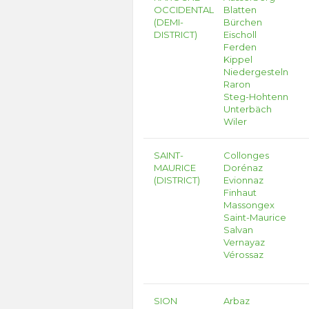
OCCIDENTAL
Blatten
(DEMI-
Bürchen
DISTRICT)
Eischoll
Ferden
Kippel
Niedergesteln
Raron
Steg-Hohtenn
Unterbäch
Wiler
SAINT-
Collonges
MAURICE
Dorénaz
(DISTRICT)
Evionnaz
Finhaut
Massongex
Saint-Maurice
Salvan
Vernayaz
Vérossaz
SION
Arbaz