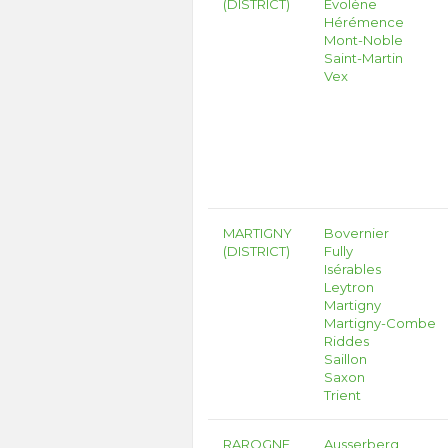
(DISTRICT)
Evolène
Hérémence
Mont-Noble
Saint-Martin
Vex
MARTIGNY
Bovernier
(DISTRICT)
Fully
Isérables
Leytron
Martigny
Martigny-Combe
Riddes
Saillon
Saxon
Trient
RAROGNE
Ausserberg