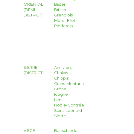
ORIENTAL
Bister
(DEMI-
Bitsch
DISTRICT)
Grengiols
Mörel-Filet
Riederalp
SIERRE
Anniviers
(DISTRICT)
Chalais
Chippis
Crans-Montana
Grône
Icogne
Lens
Noble-Contrée
Saint-Léonard
Sierre
VIÈGE
Baltschieder