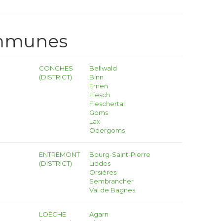
ommunes
CONCHES
Bellwald
(DISTRICT)
Binn
Ernen
Fiesch
Fieschertal
Goms
Lax
Obergoms
ENTREMONT
Bourg-Saint-Pierre
(DISTRICT)
Liddes
Orsières
Sembrancher
Val de Bagnes
LOÈCHE
Agarn