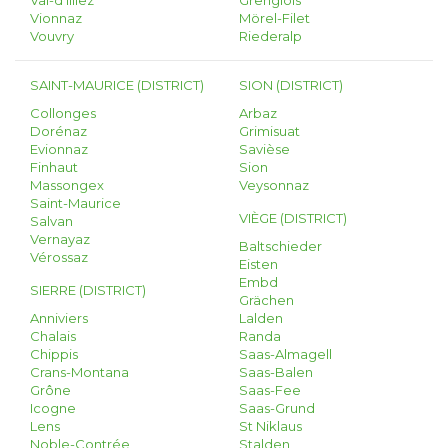
Val-d'Illiez
Grengiols
Vionnaz
Mörel-Filet
Vouvry
Riederalp
SAINT-MAURICE (DISTRICT)
SION (DISTRICT)
Collonges
Arbaz
Dorénaz
Grimisuat
Evionnaz
Savièse
Finhaut
Sion
Massongex
Veysonnaz
Saint-Maurice
VIÈGE (DISTRICT)
Salvan
Vernayaz
Baltschieder
Vérossaz
Eisten
Embd
SIERRE (DISTRICT)
Grächen
Anniviers
Lalden
Chalais
Randa
Chippis
Saas-Almagell
Crans-Montana
Saas-Balen
Grône
Saas-Fee
Icogne
Saas-Grund
Lens
St Niklaus
Noble-Contrée
Stalden