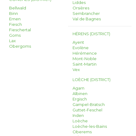
Liddes
Bellwald
Orsières
Binn
Sembrancher
Ernen
Val de Bagnes
Fiesch
Fieschertal
HÉRENS (DISTRICT)
Goms
Lax
Ayent
Obergoms
Evolène
Hérémence
Mont-Noble
Saint-Martin
Vex
LOÈCHE (DISTRICT)
Agarn
Albinen
Ergisch
Gampel-Bratsch
Guttet-Feschel
Inden
Loèche
Loèche-les-Bains
Oberems