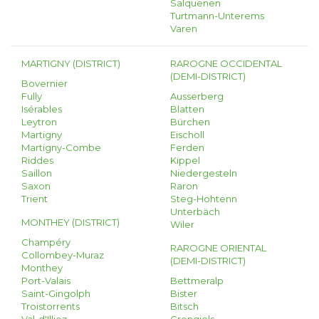
Salquenen
Turtmann-Unterems
Varen
MARTIGNY (DISTRICT)
RAROGNE OCCIDENTAL
(DEMI-DISTRICT)
Bovernier
Fully
Ausserberg
Isérables
Blatten
Leytron
Bürchen
Martigny
Eischoll
Martigny-Combe
Ferden
Riddes
Kippel
Saillon
Niedergesteln
Saxon
Raron
Trient
Steg-Hohtenn
Unterbäch
MONTHEY (DISTRICT)
Wiler
Champéry
RAROGNE ORIENTAL
Collombey-Muraz
(DEMI-DISTRICT)
Monthey
Port-Valais
Bettmeralp
Saint-Gingolph
Bister
Troistorrents
Bitsch