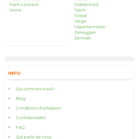
Saint-Léonard
Staldenried
Sierre
Täsch
Törbel
Viège
Visperterminen
Zeneggen
Zermatt
INFO
Qui sommes-nous?
Blog
Conditions d'utilisation
Confidentialité
FAQ
Qui parle de nous