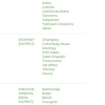
Inden
Loèche
Loèche-les-Bains
Oberems
Salquenen
Turtmann-Unterems
Varen
MONTHEY
Champéry
(DISTRICT)
Collombey-Muraz
Monthey
Port-Valais
Saint-Gingolph
Troistorrents
Val-d'Illiez
Vionnaz
Vouvry
RAROGNE
Bettmeralp
ORIENTAL
Bister
(DEMI-
Bitsch
DISTRICT)
Grengiols