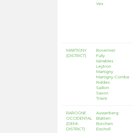
Vex
MARTIGNY
Bovernier
(DISTRICT)
Fully
Isérables
Leytron
Martigny
Martigny-Combe
Riddes
Saillon
Saxon
Trient
RAROGNE
Ausserberg
OCCIDENTAL
Blatten
(DEMI-
Bürchen
DISTRICT)
Eischoll