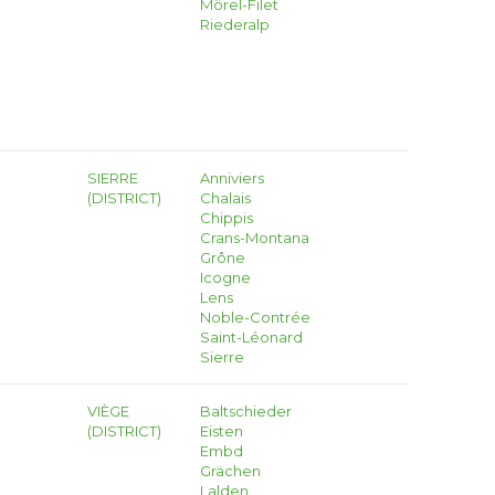
Mörel-Filet
Riederalp
SIERRE
Anniviers
(DISTRICT)
Chalais
Chippis
Crans-Montana
Grône
Icogne
Lens
Noble-Contrée
Saint-Léonard
Sierre
VIÈGE
Baltschieder
(DISTRICT)
Eisten
Embd
Grächen
Lalden