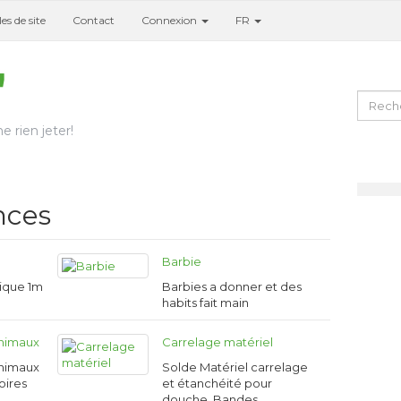
es de site
Contact
Connexion
FR
e rien jeter!
nces
Barbie
lique 1m
Barbies a donner et des
habits fait main
animaux
Carrelage matériel
animaux
Solde Matériel carrelage
oires
et étanchéité pour
douche. Bandes…