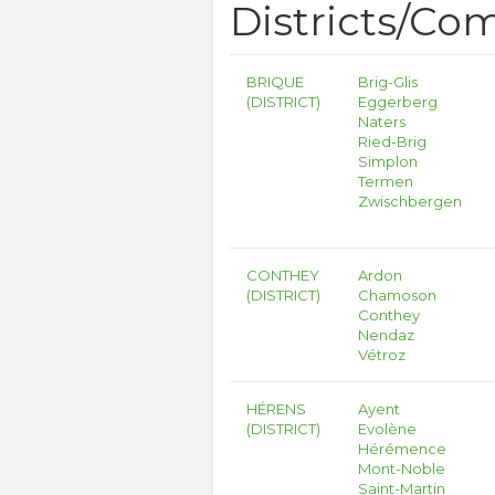
Districts/C
BRIQUE
Brig-Glis
(DISTRICT)
Eggerberg
Naters
Ried-Brig
Simplon
Termen
Zwischbergen
CONTHEY
Ardon
(DISTRICT)
Chamoson
Conthey
Nendaz
Vétroz
HÉRENS
Ayent
(DISTRICT)
Evolène
Hérémence
Mont-Noble
Saint-Martin