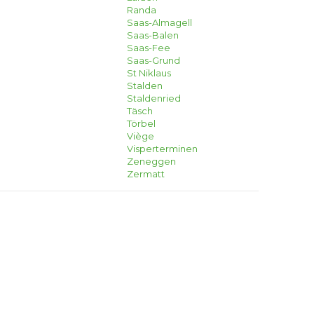
Randa
Saas-Almagell
Saas-Balen
Saas-Fee
Saas-Grund
St Niklaus
Stalden
Staldenried
Täsch
Törbel
Viège
Visperterminen
Zeneggen
Zermatt