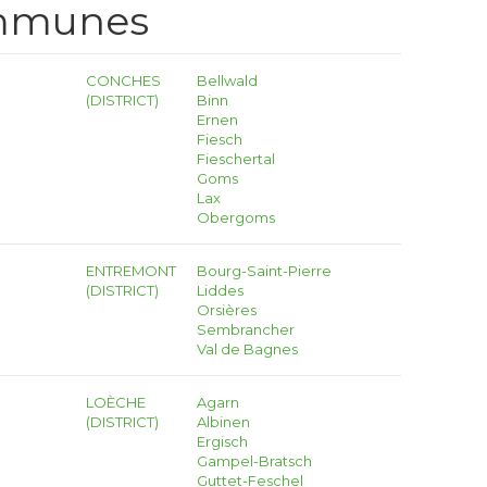
ommunes
CONCHES
Bellwald
(DISTRICT)
Binn
Ernen
Fiesch
Fieschertal
Goms
Lax
Obergoms
ENTREMONT
Bourg-Saint-Pierre
(DISTRICT)
Liddes
Orsières
Sembrancher
Val de Bagnes
LOÈCHE
Agarn
(DISTRICT)
Albinen
Ergisch
Gampel-Bratsch
Guttet-Feschel