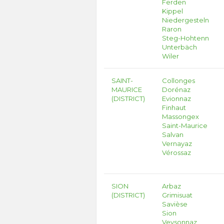
Ferden
Kippel
Niedergesteln
Raron
Steg-Hohtenn
Unterbäch
Wiler
SAINT-
Collonges
MAURICE
Dorénaz
(DISTRICT)
Evionnaz
Finhaut
Massongex
Saint-Maurice
Salvan
Vernayaz
Vérossaz
SION
Arbaz
(DISTRICT)
Grimisuat
Savièse
Sion
Veysonnaz