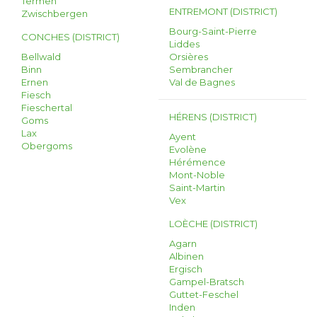
Termen
ENTREMONT (DISTRICT)
Zwischbergen
Bourg-Saint-Pierre
CONCHES (DISTRICT)
Liddes
Bellwald
Orsières
Binn
Sembrancher
Ernen
Val de Bagnes
Fiesch
Fieschertal
HÉRENS (DISTRICT)
Goms
Lax
Ayent
Obergoms
Evolène
Hérémence
Mont-Noble
Saint-Martin
Vex
LOÈCHE (DISTRICT)
Agarn
Albinen
Ergisch
Gampel-Bratsch
Guttet-Feschel
Inden