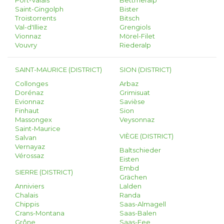
Port-Valais
Bettmeralp
Saint-Gingolph
Bister
Troistorrents
Bitsch
Val-d'Illiez
Grengiols
Vionnaz
Mörel-Filet
Vouvry
Riederalp
SAINT-MAURICE (DISTRICT)
SION (DISTRICT)
Collonges
Arbaz
Dorénaz
Grimisuat
Evionnaz
Savièse
Finhaut
Sion
Massongex
Veysonnaz
Saint-Maurice
VIÈGE (DISTRICT)
Salvan
Vernayaz
Baltschieder
Vérossaz
Eisten
Embd
SIERRE (DISTRICT)
Grächen
Anniviers
Lalden
Chalais
Randa
Chippis
Saas-Almagell
Crans-Montana
Saas-Balen
Grône
Saas-Fee