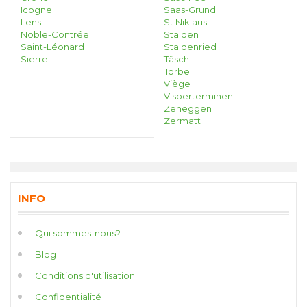
Icogne
Saas-Grund
Lens
St Niklaus
Noble-Contrée
Stalden
Saint-Léonard
Staldenried
Sierre
Täsch
Törbel
Viège
Visperterminen
Zeneggen
Zermatt
INFO
Qui sommes-nous?
Blog
Conditions d'utilisation
Confidentialité