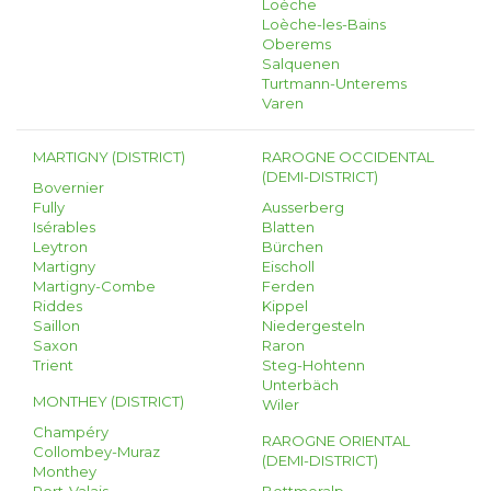
Loèche
Loèche-les-Bains
Oberems
Salquenen
Turtmann-Unterems
Varen
MARTIGNY (DISTRICT)
RAROGNE OCCIDENTAL
(DEMI-DISTRICT)
Bovernier
Fully
Ausserberg
Isérables
Blatten
Leytron
Bürchen
Martigny
Eischoll
Martigny-Combe
Ferden
Riddes
Kippel
Saillon
Niedergesteln
Saxon
Raron
Trient
Steg-Hohtenn
Unterbäch
MONTHEY (DISTRICT)
Wiler
Champéry
RAROGNE ORIENTAL
Collombey-Muraz
(DEMI-DISTRICT)
Monthey