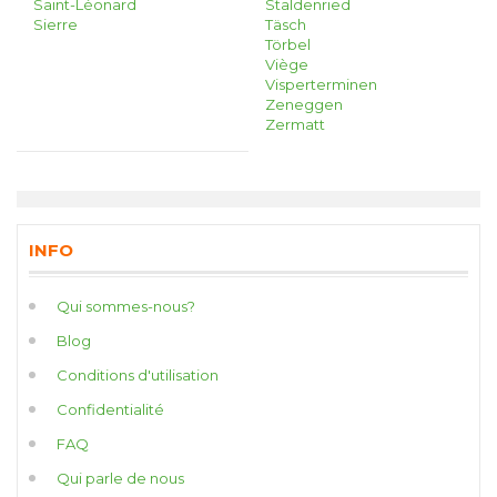
Saint-Léonard
Staldenried
Sierre
Täsch
Törbel
Viège
Visperterminen
Zeneggen
Zermatt
INFO
Qui sommes-nous?
Blog
Conditions d'utilisation
Confidentialité
FAQ
Qui parle de nous