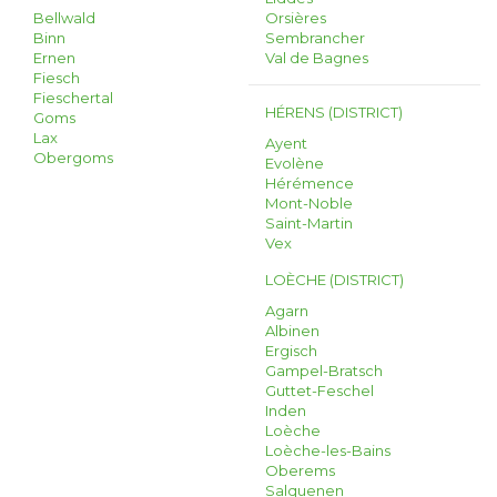
Bellwald
Orsières
Binn
Sembrancher
Ernen
Val de Bagnes
Fiesch
Fieschertal
HÉRENS (DISTRICT)
Goms
Lax
Ayent
Obergoms
Evolène
Hérémence
Mont-Noble
Saint-Martin
Vex
LOÈCHE (DISTRICT)
Agarn
Albinen
Ergisch
Gampel-Bratsch
Guttet-Feschel
Inden
Loèche
Loèche-les-Bains
Oberems
Salquenen