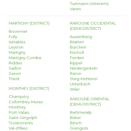
Turtmann-Unterems
Varen
MARTIGNY (DISTRICT)
RAROGNE OCCIDENTAL
(DEMI-DISTRICT)
Bovernier
Fully
Ausserberg
Isérables
Blatten
Leytron
Bürchen
Martigny
Eischoll
Martigny-Combe
Ferden
Riddes
Kippel
Saillon
Niedergesteln
Saxon
Raron
Trient
Steg-Hohtenn
Unterbäch
MONTHEY (DISTRICT)
Wiler
Champéry
RAROGNE ORIENTAL
Collombey-Muraz
(DEMI-DISTRICT)
Monthey
Port-Valais
Bettmeralp
Saint-Gingolph
Bister
Troistorrents
Bitsch
Val-d'Illiez
Grengiols