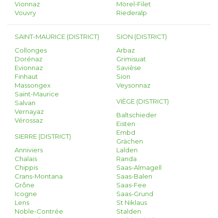
Vionnaz
Mörel-Filet
Vouvry
Riederalp
SAINT-MAURICE (DISTRICT)
SION (DISTRICT)
Collonges
Arbaz
Dorénaz
Grimisuat
Evionnaz
Savièse
Finhaut
Sion
Massongex
Veysonnaz
Saint-Maurice
VIÈGE (DISTRICT)
Salvan
Vernayaz
Baltschieder
Vérossaz
Eisten
Embd
SIERRE (DISTRICT)
Grächen
Anniviers
Lalden
Chalais
Randa
Chippis
Saas-Almagell
Crans-Montana
Saas-Balen
Grône
Saas-Fee
Icogne
Saas-Grund
Lens
St Niklaus
Noble-Contrée
Stalden