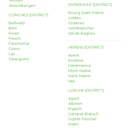
Termen
ENTREMONT (DISTRICT)
Zwischbergen
Bourg-Saint-Pierre
CONCHES (DISTRICT)
Liddes
Bellwald
Orsières
Binn
Sembrancher
Ernen
Val de Bagnes
Fiesch
Fieschertal
HÉRENS (DISTRICT)
Goms
Lax
Ayent
Obergoms
Evolène
Hérémence
Mont-Noble
Saint-Martin
Vex
LOÈCHE (DISTRICT)
Agarn
Albinen
Ergisch
Gampel-Bratsch
Guttet-Feschel
Inden