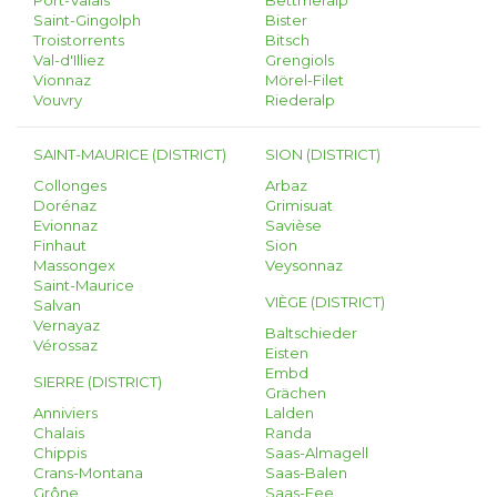
Port-Valais
Bettmeralp
Saint-Gingolph
Bister
Troistorrents
Bitsch
Val-d'Illiez
Grengiols
Vionnaz
Mörel-Filet
Vouvry
Riederalp
SAINT-MAURICE (DISTRICT)
SION (DISTRICT)
Collonges
Arbaz
Dorénaz
Grimisuat
Evionnaz
Savièse
Finhaut
Sion
Massongex
Veysonnaz
Saint-Maurice
VIÈGE (DISTRICT)
Salvan
Vernayaz
Baltschieder
Vérossaz
Eisten
Embd
SIERRE (DISTRICT)
Grächen
Anniviers
Lalden
Chalais
Randa
Chippis
Saas-Almagell
Crans-Montana
Saas-Balen
Grône
Saas-Fee