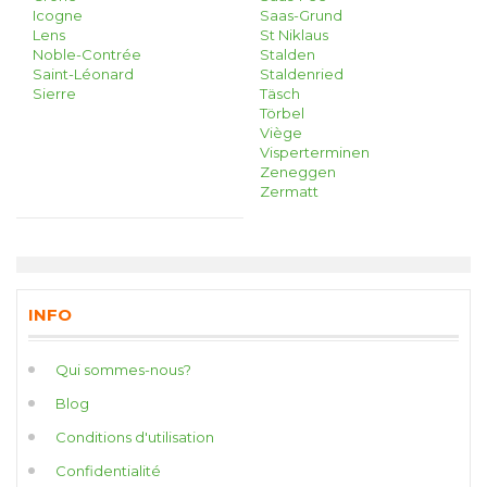
Icogne
Saas-Grund
Lens
St Niklaus
Noble-Contrée
Stalden
Saint-Léonard
Staldenried
Sierre
Täsch
Törbel
Viège
Visperterminen
Zeneggen
Zermatt
INFO
Qui sommes-nous?
Blog
Conditions d'utilisation
Confidentialité