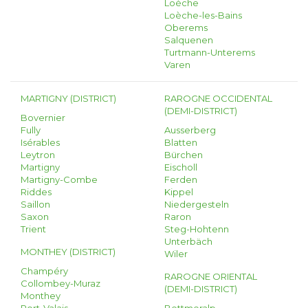
Loèche
Loèche-les-Bains
Oberems
Salquenen
Turtmann-Unterems
Varen
MARTIGNY (DISTRICT)
RAROGNE OCCIDENTAL
(DEMI-DISTRICT)
Bovernier
Fully
Ausserberg
Isérables
Blatten
Leytron
Bürchen
Martigny
Eischoll
Martigny-Combe
Ferden
Riddes
Kippel
Saillon
Niedergesteln
Saxon
Raron
Trient
Steg-Hohtenn
Unterbäch
MONTHEY (DISTRICT)
Wiler
Champéry
RAROGNE ORIENTAL
Collombey-Muraz
(DEMI-DISTRICT)
Monthey