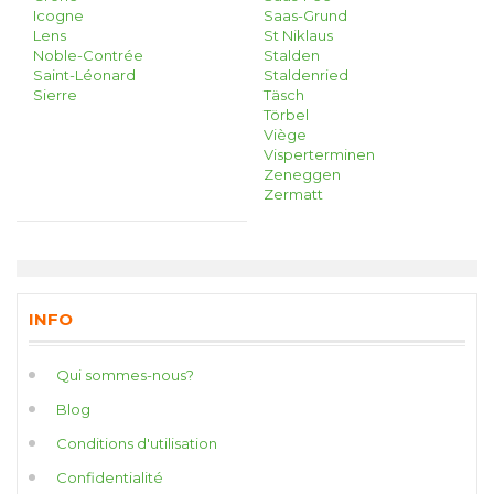
Icogne
Saas-Grund
Lens
St Niklaus
Noble-Contrée
Stalden
Saint-Léonard
Staldenried
Sierre
Täsch
Törbel
Viège
Visperterminen
Zeneggen
Zermatt
INFO
Qui sommes-nous?
Blog
Conditions d'utilisation
Confidentialité