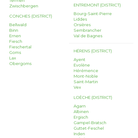
Termen
ENTREMONT (DISTRICT)
Zwischbergen
Bourg-Saint-Pierre
CONCHES (DISTRICT)
Liddes
Bellwald
Orsières
Binn
Sembrancher
Ernen
Val de Bagnes
Fiesch
Fieschertal
HÉRENS (DISTRICT)
Goms
Lax
Ayent
Obergoms
Evolène
Hérémence
Mont-Noble
Saint-Martin
Vex
LOÈCHE (DISTRICT)
Agarn
Albinen
Ergisch
Gampel-Bratsch
Guttet-Feschel
Inden