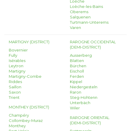
Loèche
Loèche-les-Bains
Oberems
Salquenen
Turtmann-Unterems
Varen
MARTIGNY (DISTRICT)
RAROGNE OCCIDENTAL
(DEMI-DISTRICT)
Bovernier
Fully
Ausserberg
Isérables
Blatten
Leytron
Bürchen
Martigny
Eischoll
Martigny-Combe
Ferden
Riddes
Kippel
Saillon
Niedergesteln
Saxon
Raron
Trient
Steg-Hohtenn
Unterbäch
MONTHEY (DISTRICT)
Wiler
Champéry
RAROGNE ORIENTAL
Collombey-Muraz
(DEMI-DISTRICT)
Monthey