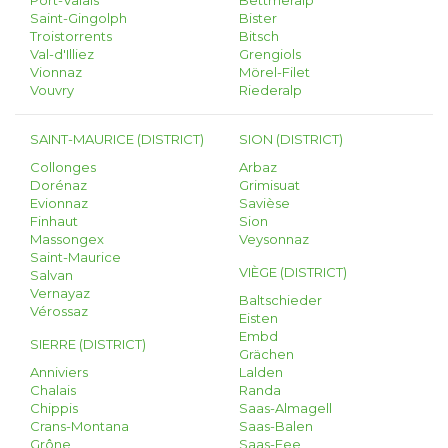
Port-Valais
Bettmeralp
Saint-Gingolph
Bister
Troistorrents
Bitsch
Val-d'Illiez
Grengiols
Vionnaz
Mörel-Filet
Vouvry
Riederalp
SAINT-MAURICE (DISTRICT)
SION (DISTRICT)
Collonges
Arbaz
Dorénaz
Grimisuat
Evionnaz
Savièse
Finhaut
Sion
Massongex
Veysonnaz
Saint-Maurice
VIÈGE (DISTRICT)
Salvan
Vernayaz
Baltschieder
Vérossaz
Eisten
Embd
SIERRE (DISTRICT)
Grächen
Anniviers
Lalden
Chalais
Randa
Chippis
Saas-Almagell
Crans-Montana
Saas-Balen
Grône
Saas-Fee