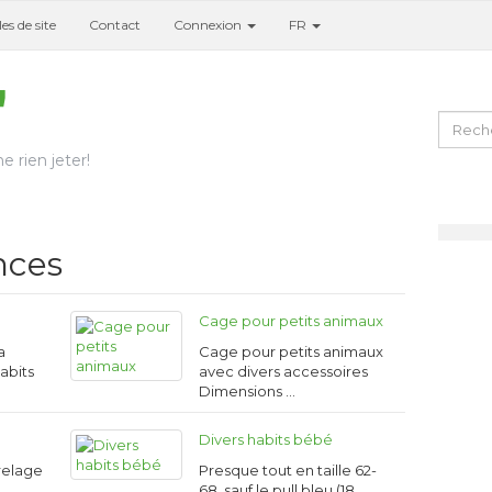
es de site
Contact
Connexion
FR
e rien jeter!
nces
Cage pour petits animaux
a
Cage pour petits animaux
abits
avec divers accessoires
Dimensions …
l
Divers habits bébé
relage
Presque tout en taille 62-
68, sauf le pull bleu (18