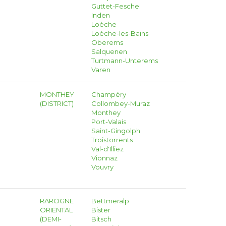
Guttet-Feschel
Inden
Loèche
Loèche-les-Bains
Oberems
Salquenen
Turtmann-Unterems
Varen
MONTHEY
Champéry
(DISTRICT)
Collombey-Muraz
Monthey
Port-Valais
Saint-Gingolph
Troistorrents
Val-d'Illiez
Vionnaz
Vouvry
RAROGNE
Bettmeralp
ORIENTAL
Bister
(DEMI-
Bitsch