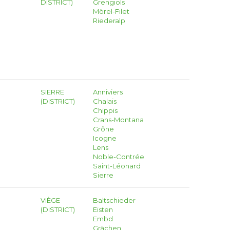
DISTRICT)
Grengiols
Mörel-Filet
Riederalp
SIERRE
Anniviers
(DISTRICT)
Chalais
Chippis
Crans-Montana
Grône
Icogne
Lens
Noble-Contrée
Saint-Léonard
Sierre
VIÈGE
Baltschieder
(DISTRICT)
Eisten
Embd
Grächen