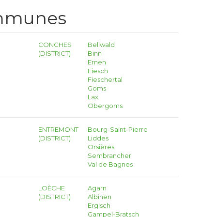
ommunes
CONCHES
Bellwald
(DISTRICT)
Binn
Ernen
Fiesch
Fieschertal
Goms
Lax
Obergoms
ENTREMONT
Bourg-Saint-Pierre
(DISTRICT)
Liddes
Orsières
Sembrancher
Val de Bagnes
LOÈCHE
Agarn
(DISTRICT)
Albinen
Ergisch
Gampel-Bratsch