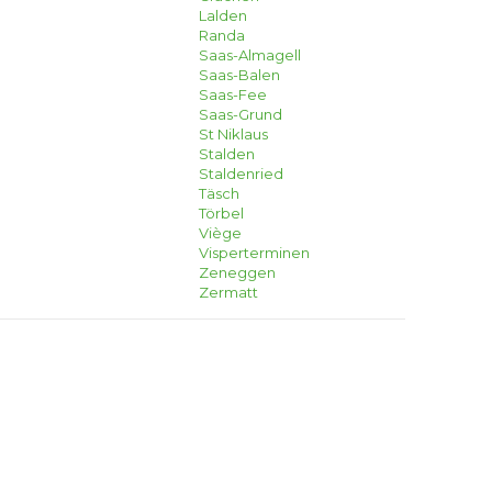
Lalden
Randa
Saas-Almagell
Saas-Balen
Saas-Fee
Saas-Grund
St Niklaus
Stalden
Staldenried
Täsch
Törbel
Viège
Visperterminen
Zeneggen
Zermatt