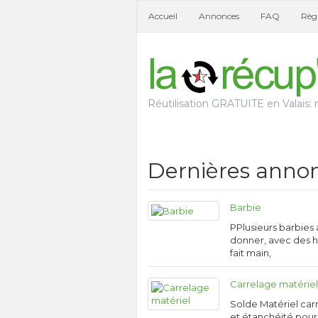
Accueil
Annonces
FAQ
Règl
Réutilisation GRATUITE en Valais: n
Dernières anno
Barbie
PPlusieurs barbies 
donner, avec des h
fait main,
Carrelage matérie
Solde Matériel car
et étanchéité pour