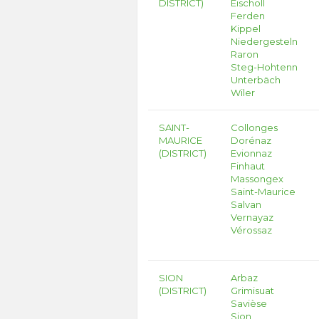
DISTRICT)
Eischoll
Ferden
Kippel
Niedergesteln
Raron
Steg-Hohtenn
Unterbäch
Wiler
SAINT-
Collonges
MAURICE
Dorénaz
(DISTRICT)
Evionnaz
Finhaut
Massongex
Saint-Maurice
Salvan
Vernayaz
Vérossaz
SION
Arbaz
(DISTRICT)
Grimisuat
Savièse
Sion