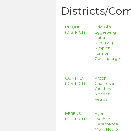
Districts/C
BRIQUE
Brig-Glis
(DISTRICT)
Eggerberg
Naters
Ried-Brig
Simplon
Termen
Zwischbergen
CONTHEY
Ardon
(DISTRICT)
Chamoson
Conthey
Nendaz
Vétroz
HÉRENS
Ayent
(DISTRICT)
Evolène
Hérémence
Mont-Noble