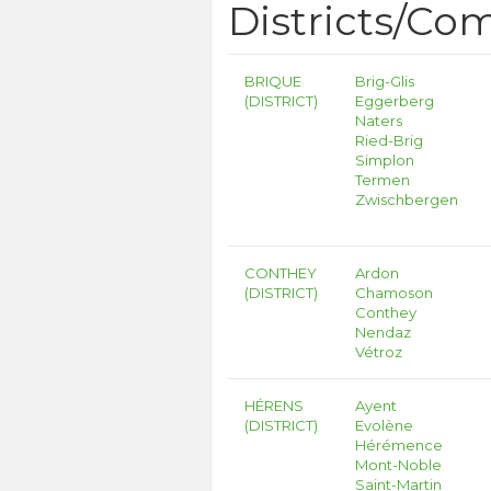
Districts/C
BRIQUE
Brig-Glis
(DISTRICT)
Eggerberg
Naters
Ried-Brig
Simplon
Termen
Zwischbergen
CONTHEY
Ardon
(DISTRICT)
Chamoson
Conthey
Nendaz
Vétroz
HÉRENS
Ayent
(DISTRICT)
Evolène
Hérémence
Mont-Noble
Saint-Martin