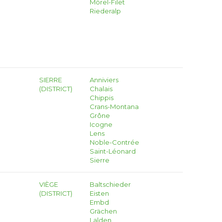
Mörel-Filet
Riederalp
SIERRE
Anniviers
(DISTRICT)
Chalais
Chippis
Crans-Montana
Grône
Icogne
Lens
Noble-Contrée
Saint-Léonard
Sierre
VIÈGE
Baltschieder
(DISTRICT)
Eisten
Embd
Grächen
Lalden