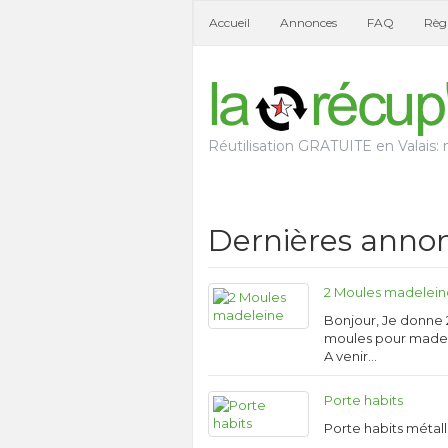
Accueil
Annonces
FAQ
Règl
Réutilisation GRATUITE en Valais: n
Dernières anno
2 Moules madelei
Bonjour, Je donne 
moules pour madel
A venir…
Porte habits
Porte habits métal