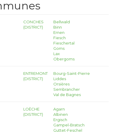
ommunes
CONCHES
Bellwald
(DISTRICT)
Binn
Ernen
Fiesch
Fieschertal
Goms
Lax
Obergoms
ENTREMONT
Bourg-Saint-Pierre
(DISTRICT)
Liddes
Orsières
Sembrancher
Val de Bagnes
LOÈCHE
Agarn
(DISTRICT)
Albinen
Ergisch
Gampel-Bratsch
Guttet-Feschel