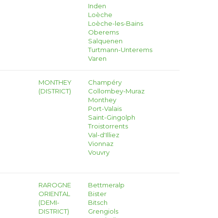
Inden
Loèche
Loèche-les-Bains
Oberems
Salquenen
Turtmann-Unterems
Varen
MONTHEY
Champéry
(DISTRICT)
Collombey-Muraz
Monthey
Port-Valais
Saint-Gingolph
Troistorrents
Val-d'Illiez
Vionnaz
Vouvry
RAROGNE
Bettmeralp
ORIENTAL
Bister
(DEMI-
Bitsch
DISTRICT)
Grengiols