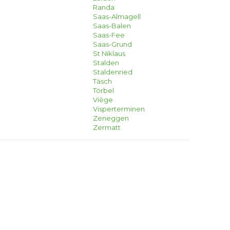
Randa
Saas-Almagell
Saas-Balen
Saas-Fee
Saas-Grund
St Niklaus
Stalden
Staldenried
Täsch
Törbel
Viège
Visperterminen
Zeneggen
Zermatt