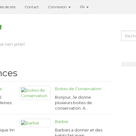
es de site
Contact
Connexion
FR
e rien jeter!
nces
ne
Boites de Conservation
2
Bonjour, Je donne
eines.
plusieurs boites de
conservation. A…
Barbie
lique 1m
Barbies a donner et des
habits fait main