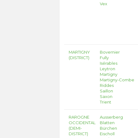
Vex
MARTIGNY
Bovernier
(DISTRICT)
Fully
Isérables
Leytron
Martigny
Martigny-Combe
Riddes
Saillon
Saxon
Trient
RAROGNE
Ausserberg
OCCIDENTAL
Blatten
(DEMI-
Bürchen
DISTRICT)
Eischoll