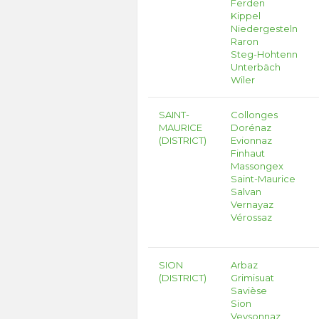
Ferden
Kippel
Niedergesteln
Raron
Steg-Hohtenn
Unterbäch
Wiler
SAINT-
Collonges
MAURICE
Dorénaz
(DISTRICT)
Evionnaz
Finhaut
Massongex
Saint-Maurice
Salvan
Vernayaz
Vérossaz
SION
Arbaz
(DISTRICT)
Grimisuat
Savièse
Sion
Veysonnaz