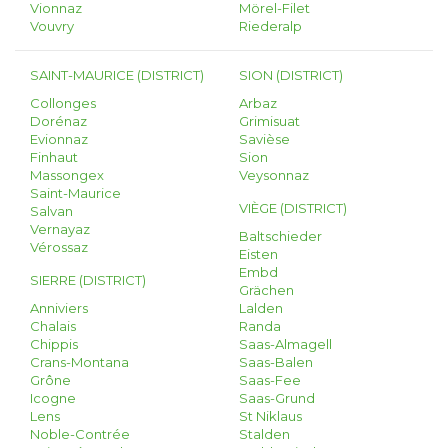
Vionnaz
Mörel-Filet
Vouvry
Riederalp
SAINT-MAURICE (DISTRICT)
SION (DISTRICT)
Collonges
Arbaz
Dorénaz
Grimisuat
Evionnaz
Savièse
Finhaut
Sion
Massongex
Veysonnaz
Saint-Maurice
VIÈGE (DISTRICT)
Salvan
Vernayaz
Baltschieder
Vérossaz
Eisten
Embd
SIERRE (DISTRICT)
Grächen
Anniviers
Lalden
Chalais
Randa
Chippis
Saas-Almagell
Crans-Montana
Saas-Balen
Grône
Saas-Fee
Icogne
Saas-Grund
Lens
St Niklaus
Noble-Contrée
Stalden