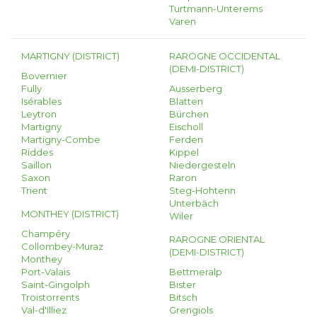
Turtmann-Unterems
Varen
MARTIGNY (DISTRICT)
RAROGNE OCCIDENTAL
(DEMI-DISTRICT)
Bovernier
Fully
Ausserberg
Isérables
Blatten
Leytron
Bürchen
Martigny
Eischoll
Martigny-Combe
Ferden
Riddes
Kippel
Saillon
Niedergesteln
Saxon
Raron
Trient
Steg-Hohtenn
Unterbäch
MONTHEY (DISTRICT)
Wiler
Champéry
RAROGNE ORIENTAL
Collombey-Muraz
(DEMI-DISTRICT)
Monthey
Port-Valais
Bettmeralp
Saint-Gingolph
Bister
Troistorrents
Bitsch
Val-d'Illiez
Grengiols