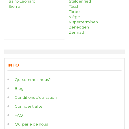
Saint-Léonard
Staldenried
Sierre
Täsch
Törbel
Viège
Visperterminen
Zeneggen
Zermatt
INFO
Qui sommes-nous?
Blog
Conditions d'utilisation
Confidentialité
FAQ
Qui parle de nous