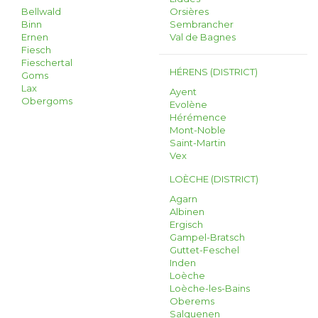
Bellwald
Orsières
Binn
Sembrancher
Ernen
Val de Bagnes
Fiesch
Fieschertal
HÉRENS (DISTRICT)
Goms
Lax
Ayent
Obergoms
Evolène
Hérémence
Mont-Noble
Saint-Martin
Vex
LOÈCHE (DISTRICT)
Agarn
Albinen
Ergisch
Gampel-Bratsch
Guttet-Feschel
Inden
Loèche
Loèche-les-Bains
Oberems
Salquenen