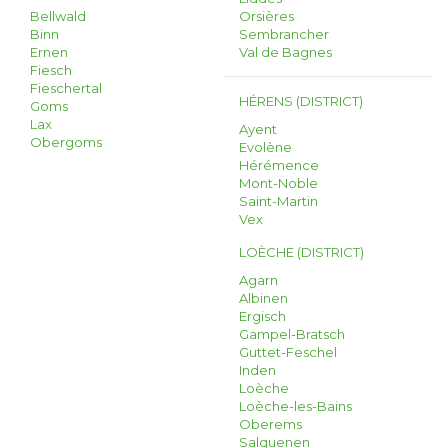
Bellwald
Orsières
Binn
Sembrancher
Ernen
Val de Bagnes
Fiesch
Fieschertal
HÉRENS (DISTRICT)
Goms
Lax
Ayent
Obergoms
Evolène
Hérémence
Mont-Noble
Saint-Martin
Vex
LOÈCHE (DISTRICT)
Agarn
Albinen
Ergisch
Gampel-Bratsch
Guttet-Feschel
Inden
Loèche
Loèche-les-Bains
Oberems
Salquenen