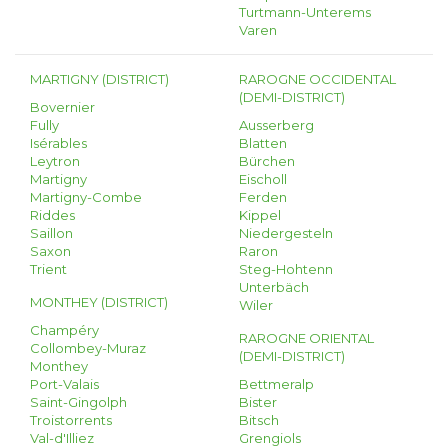
Turtmann-Unterems
Varen
MARTIGNY (DISTRICT)
RAROGNE OCCIDENTAL
(DEMI-DISTRICT)
Bovernier
Fully
Ausserberg
Isérables
Blatten
Leytron
Bürchen
Martigny
Eischoll
Martigny-Combe
Ferden
Riddes
Kippel
Saillon
Niedergesteln
Saxon
Raron
Trient
Steg-Hohtenn
Unterbäch
MONTHEY (DISTRICT)
Wiler
Champéry
RAROGNE ORIENTAL
Collombey-Muraz
(DEMI-DISTRICT)
Monthey
Port-Valais
Bettmeralp
Saint-Gingolph
Bister
Troistorrents
Bitsch
Val-d'Illiez
Grengiols