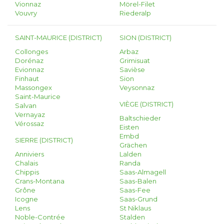
Vionnaz
Mörel-Filet
Vouvry
Riederalp
SAINT-MAURICE (DISTRICT)
SION (DISTRICT)
Collonges
Arbaz
Dorénaz
Grimisuat
Evionnaz
Savièse
Finhaut
Sion
Massongex
Veysonnaz
Saint-Maurice
VIÈGE (DISTRICT)
Salvan
Vernayaz
Baltschieder
Vérossaz
Eisten
Embd
SIERRE (DISTRICT)
Grächen
Anniviers
Lalden
Chalais
Randa
Chippis
Saas-Almagell
Crans-Montana
Saas-Balen
Grône
Saas-Fee
Icogne
Saas-Grund
Lens
St Niklaus
Noble-Contrée
Stalden