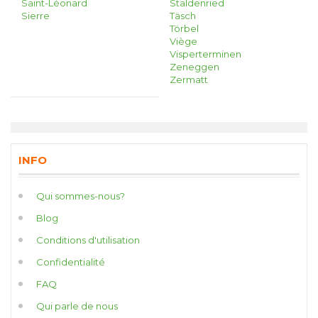
Saint-Léonard
Staldenried
Sierre
Täsch
Törbel
Viège
Visperterminen
Zeneggen
Zermatt
INFO
Qui sommes-nous?
Blog
Conditions d'utilisation
Confidentialité
FAQ
Qui parle de nous