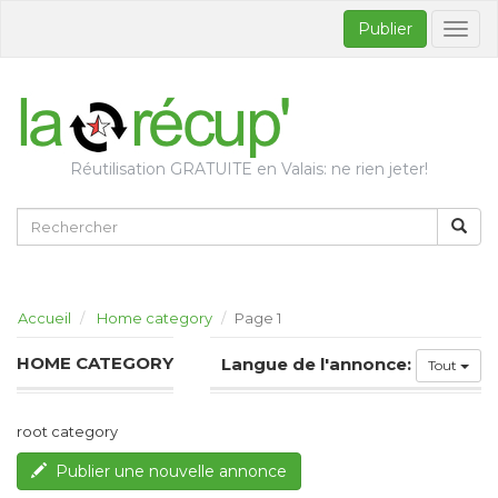
Publier
Bascul
la
naviga
Réutilisation GRATUITE en Valais: ne rien jeter!
Accueil
Home category
Page 1
HOME CATEGORY
Langue de l'annonce:
Tout
root category
Publier une nouvelle annonce