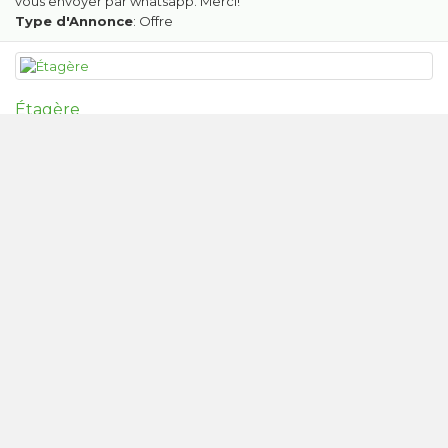
vous envoyer par whatsapp. Merci!
Type d'Annonce
: Offre
Étagère
Districts/Communes:
Collombey-Muraz
Date de publication: 04-07-26 /
Meubles
Étagère de 126cm. Longueur 128cm hauteur et
20 cm profondeur
Type d'Annonce
: Offre
Table extensible avec 7 chaises
Districts/Communes:
Chippis
Date de publication: 04-07-26 /
Meubles
À donner à chippis Table extensible avec 7 chaises Et
meubles modulables
Type d'Annonce
: Offre