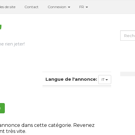
es de site
Contact
Connexion
FR
e rien jeter!
Langue de l'annonce:
IT
e
 annonce dans cette catégorie. Revenez
t très vite.