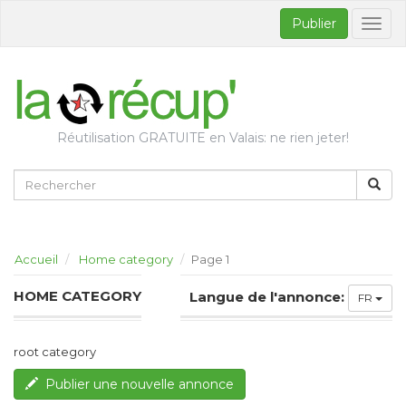
Publier
Bascul
la
naviga
Réutilisation GRATUITE en Valais: ne rien jeter!
Accueil
Home category
Page 1
HOME CATEGORY
Langue de l'annonce:
FR
root category
Publier une nouvelle annonce