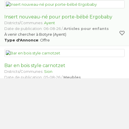
Insert nouveau-né pour porte-bébé Ergobaby
Districts/Communes:
Ayent
Date de publication: 06-08-26 /
Articles pour enfants
À venir chercher à Botyre (Ayent)
Type d'Annonce
: Offre
Bar en bois style carnotzet
Districts/Communes:
Sion
Date de publication: 05-08-26 /
Meubles
Éventuellement avec meubles d'appoint
Type d'Annonce
: Offre
imprimante - scanner HP office jet pro 8710
Districts/Communes:
Vétroz
Date de publication: 05-08-26 /
Autres