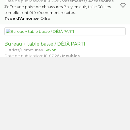
Date de publication: 18-07-26 /
Vêtements/ Accessoires
J'offre une paire de chaussures Bally en cuir, taille 38. Les
semelles ont été récemment refaites.
Type d'Annonce
: Offre
Bureau + table basse / DÉJÀ PARTI
Districts/Communes:
Saxon
Date de publication: 18-07-26 /
Meubles
Ensemble de bureau avec rangement à tiroirs en très bon
état, plaqué bois. Table basse très solide, même matière et très
bon état également. À venir chercher au plus tard le samedi
8.08.26
Type d'Annonce
: Offre
Lampe ancienne
Districts/Communes:
Vouvry
Date de publication: 18-07-26 /
Décorations
Lampe ancienne à donner