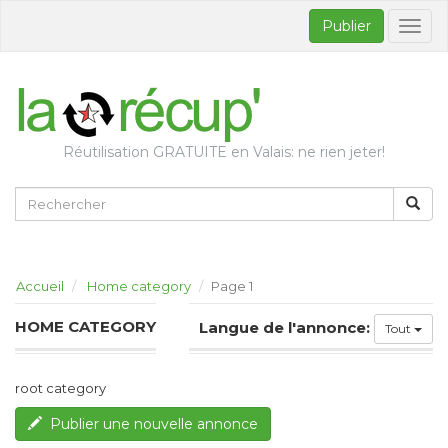
Publier
Bascul
la
naviga
Réutilisation GRATUITE en Valais: ne rien jeter!
Accueil
Home category
Page 1
HOME CATEGORY
Langue de l'annonce:
Tout
root category
Publier une nouvelle annonce