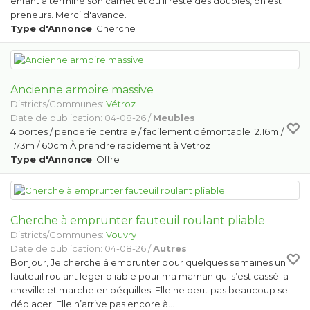
enfant a terminé son carnet et qu'il reste des doubles, on est
preneurs. Merci d'avance.
Type d'Annonce
: Cherche
Ancienne armoire massive
Districts/Communes:
Vétroz
Date de publication: 04-08-26 /
Meubles
4 portes / penderie centrale / facilement démontable 2.16m /
1.73m / 60cm À prendre rapidement à Vetroz
Type d'Annonce
: Offre
Cherche à emprunter fauteuil roulant pliable
Districts/Communes:
Vouvry
Date de publication: 04-08-26 /
Autres
Bonjour, Je cherche à emprunter pour quelques semaines un
fauteuil roulant leger pliable pour ma maman qui s’est cassé la
cheville et marche en béquilles. Elle ne peut pas beaucoup se
déplacer. Elle n’arrive pas encore à…