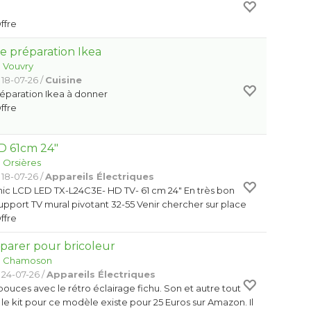
Offre
 préparation Ikea
:
Vouvry
 18-07-26 /
Cuisine
éparation Ikea à donner
Offre
D 61cm 24"
:
Orsières
 18-07-26 /
Appareils Électriques
ic LCD LED TX-L24C3E- HD TV- 61 cm 24" En très bon
support TV mural pivotant 32-55 Venir chercher sur place
Offre
parer pour bricoleur
:
Chamoson
 24-07-26 /
Appareils Électriques
 pouces avec le rétro éclairage fichu. Son et autre tout
le kit pour ce modèle existe pour 25 Euros sur Amazon. Il