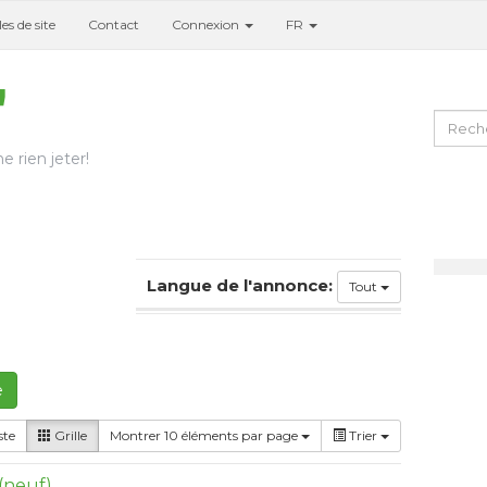
es de site
Contact
Connexion
FR
e rien jeter!
Langue de l'annonce:
Tout
e
ste
Grille
Montrer 10 éléments par page
Trier
 (neuf)