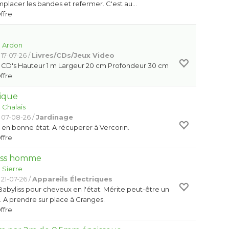
remplacer les bandes et refermer. C'est au…
Offre
:
Ardon
17-07-26 /
Livres/CDs/Jeux Video
0 CD's Hauteur 1 m Largeur 20 cm Profondeur 30 cm
Offre
ique
:
Chalais
 07-08-26 /
Jardinage
en bonne état. A récuperer à Vercorin.
Offre
iss homme
:
Sierre
21-07-26 /
Appareils Électriques
byliss pour cheveux en l'état. Mérite peut-être un
. A prendre sur place à Granges.
Offre