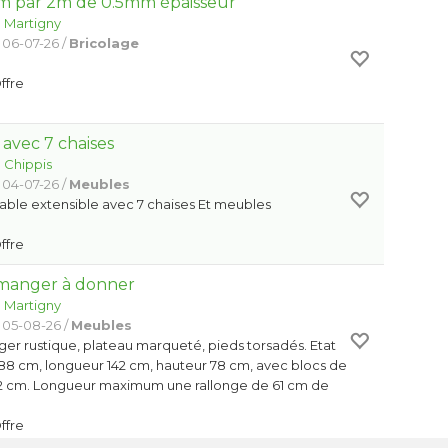
1m par 2m de 0.5mm épaisseur
:
Martigny
 06-07-26 /
Bricolage
Offre
 avec 7 chaises
:
Chippis
 04-07-26 /
Meubles
able extensible avec 7 chaises Et meubles
Offre
à manger à donner
:
Martigny
 05-08-26 /
Meubles
ger rustique, plateau marqueté, pieds torsadés. Etat
 88 cm, longueur 142 cm, hauteur 78 cm, avec blocs de
82 cm. Longueur maximum une rallonge de 61 cm de
Offre