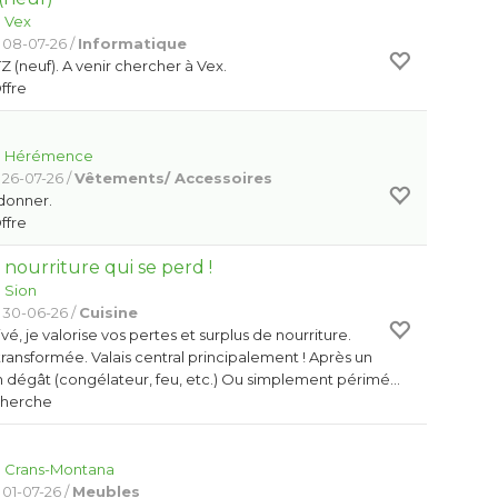
:
Vex
 08-07-26 /
Informatique
 (neuf). A venir chercher à Vex.
Offre
:
Hérémence
 26-07-26 /
Vêtements/ Accessoires
 donner.
Offre
a nourriture qui se perd !
:
Sion
 30-06-26 /
Cuisine
ivé, je valorise vos pertes et surplus de nourriture.
ransformée. Valais central principalement ! Après un
n dégât (congélateur, feu, etc.) Ou simplement périmé…
Cherche
:
Crans-Montana
 01-07-26 /
Meubles