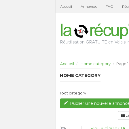
Accueil
Annonces
FAQ
Règl
Réutilisation GRATUITE en Valais: n
Accueil
Home category
Page 1
HOME CATEGORY
root category
Publier une nouvelle annonc
Li
Vieux clavier PC