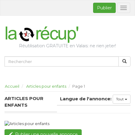
Publier
Bascul
la
naviga
Réutilisation GRATUITE en Valais: ne rien jeter!
Accueil
Articles pour enfants
Page 1
ARTICLES POUR
Langue de l'annonce:
Tout
ENFANTS
Publier une nouvelle annonce