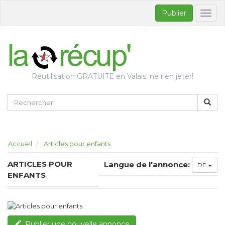
Publier
Bascul
la
naviga
Réutilisation GRATUITE en Valais: ne rien jeter!
Accueil
Articles pour enfants
ARTICLES POUR
Langue de l'annonce:
DE
ENFANTS
Publier une nouvelle annonce