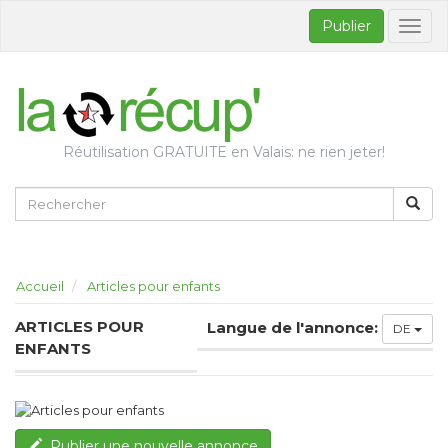
Publier
Bascul
la
naviga
Réutilisation GRATUITE en Valais: ne rien jeter!
Accueil
Articles pour enfants
ARTICLES POUR
Langue de l'annonce:
DE
ENFANTS
Publier une nouvelle annonce