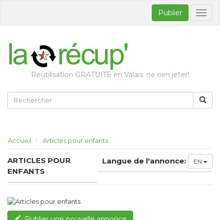
Publier
Bascul
la
naviga
Réutilisation GRATUITE en Valais: ne rien jeter!
Accueil
Articles pour enfants
ARTICLES POUR
Langue de l'annonce:
EN
ENFANTS
Publier une nouvelle annonce