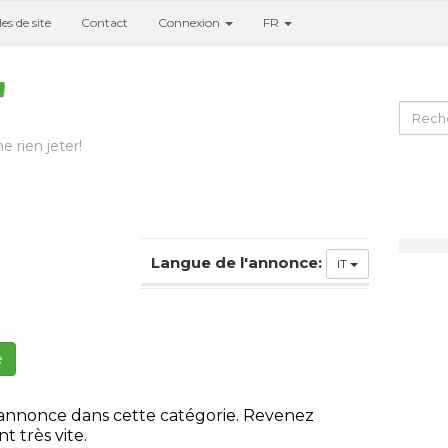
es de site
Contact
Connexion
FR
e rien jeter!
Langue de l'annonce:
IT
e
 annonce dans cette catégorie. Revenez
t très vite.