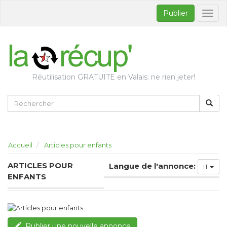
Publier
Bascul
la
naviga
Réutilisation GRATUITE en Valais: ne rien jeter!
Accueil
Articles pour enfants
ARTICLES POUR
Langue de l'annonce:
IT
ENFANTS
Publier une nouvelle annonce