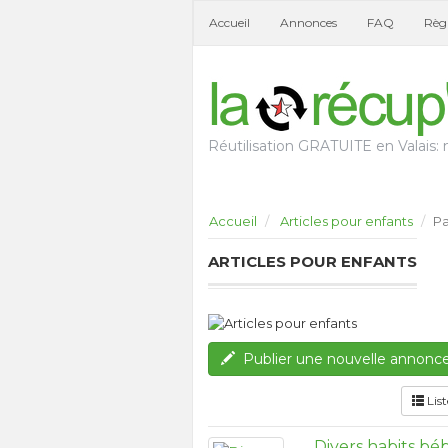
Accueil
Annonces
FAQ
Règl
Réutilisation GRATUITE en Valais: n
Accueil
Articles pour enfants
Pa
ARTICLES POUR ENFANTS
Publier une nouvelle annonc
List
Divers habits bé