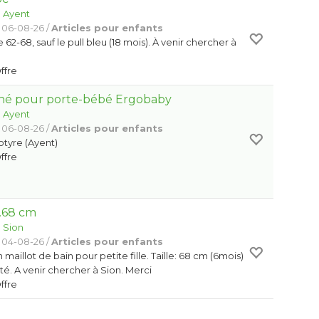
:
Ayent
 06-08-26 /
Articles pour enfants
 62-68, sauf le pull bleu (18 mois). À venir chercher à
Offre
-né pour porte-bébé Ergobaby
:
Ayent
 06-08-26 /
Articles pour enfants
otyre (Ayent)
Offre
T.68 cm
:
Sion
 04-08-26 /
Articles pour enfants
maillot de bain pour petite fille. Taille: 68 cm (6mois)
orté. A venir chercher à Sion. Merci
Offre