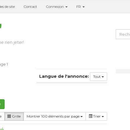
es de site
Contact
Connexion
FR
e rien jeter!
ge 1
Langue de l'annonce:
Tout
e
e
Grille
Montrer 100 éléments par page
Trier
bé