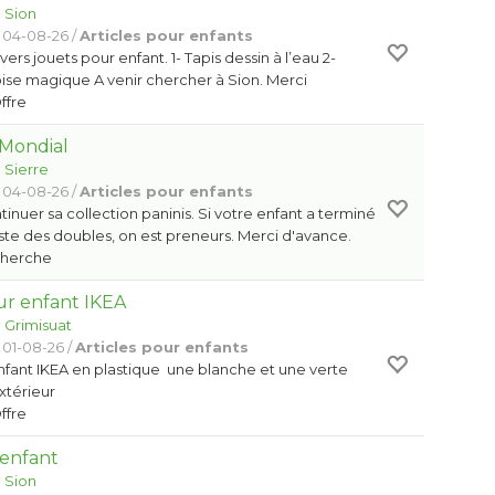
:
Sion
 04-08-26 /
Articles pour enfants
ers jouets pour enfant. 1- Tapis dessin à l’eau 2-
ise magique A venir chercher à Sion. Merci
Offre
 Mondial
:
Sierre
 04-08-26 /
Articles pour enfants
tinuer sa collection paninis. Si votre enfant a terminé
reste des doubles, on est preneurs. Merci d'avance.
Cherche
ur enfant IKEA
:
Grimisuat
 01-08-26 /
Articles pour enfants
nfant IKEA en plastique une blanche et une verte
extérieur
Offre
 enfant
:
Sion