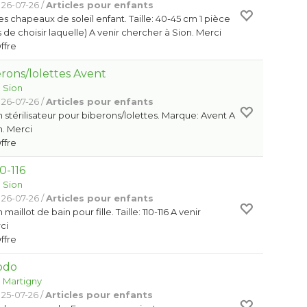
 26-07-26 /
Articles pour enfants
s chapeaux de soleil enfant. Taille: 40-45 cm 1 pièce
de choisir laquelle) A venir chercher à Sion. Merci
Offre
erons/lolettes Avent
:
Sion
 26-07-26 /
Articles pour enfants
 stérilisateur pour biberons/lolettes. Marque: Avent A
n. Merci
Offre
10-116
:
Sion
 26-07-26 /
Articles pour enfants
aillot de bain pour fille. Taille: 110-116 A venir
ci
Offre
odo
:
Martigny
 25-07-26 /
Articles pour enfants