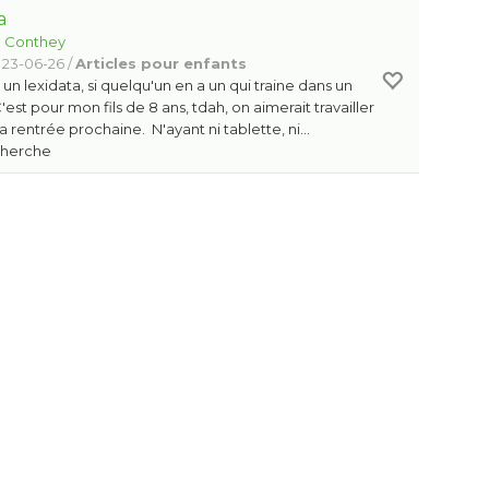
a
:
Conthey
 23-06-26 /
Articles pour enfants
n lexidata, si quelqu'un en a un qui traine dans un
C'est pour mon fils de 8 ans, tdah, on aimerait travailler
a rentrée prochaine. N'ayant ni tablette, ni…
Cherche