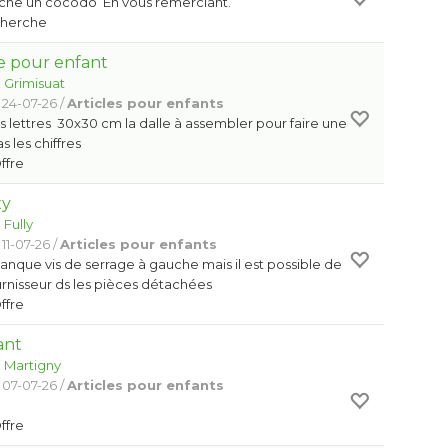
che un cocodo En vous remerciant.
Cherche
e pour enfant
:
Grimisuat
 24-07-26 /
Articles pour enfants
es lettres 30x30 cm la dalle à assembler pour faire une
as les chiffres
Offre
xy
:
Fully
11-07-26 /
Articles pour enfants
nque vis de serrage à gauche mais il est possible de
ournisseur ds les pièces détachées
Offre
ant
:
Martigny
 07-07-26 /
Articles pour enfants
Offre