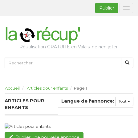
Publier
Bascul
la
naviga
Réutilisation GRATUITE en Valais: ne rien jeter!
Accueil
Articles pour enfants
Page 1
ARTICLES POUR
Langue de l'annonce:
Tout
ENFANTS
Publier une nouvelle annonce