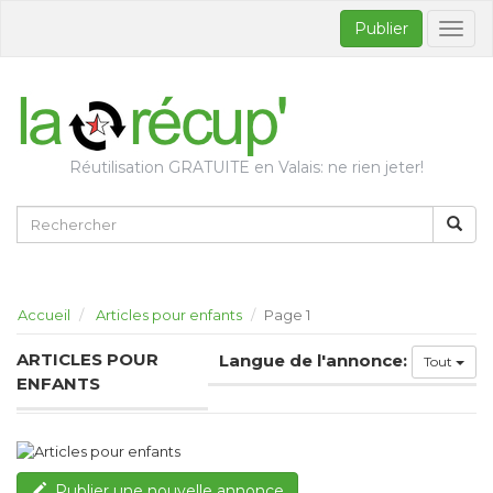
Publier
Bascul
la
naviga
Réutilisation GRATUITE en Valais: ne rien jeter!
Accueil
Articles pour enfants
Page 1
ARTICLES POUR
Langue de l'annonce:
Tout
ENFANTS
Publier une nouvelle annonce