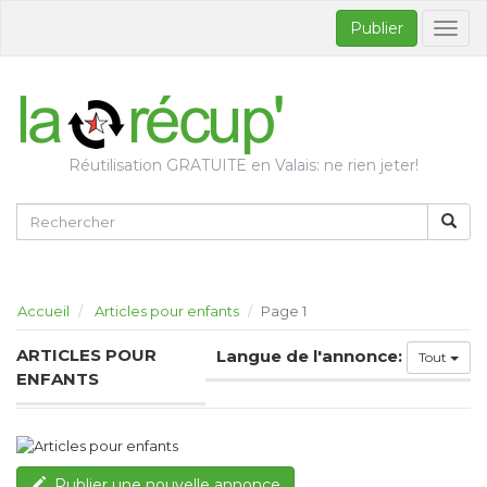
Publier
Bascul
la
naviga
Réutilisation GRATUITE en Valais: ne rien jeter!
Accueil
Articles pour enfants
Page 1
ARTICLES POUR
Langue de l'annonce:
Tout
ENFANTS
Publier une nouvelle annonce