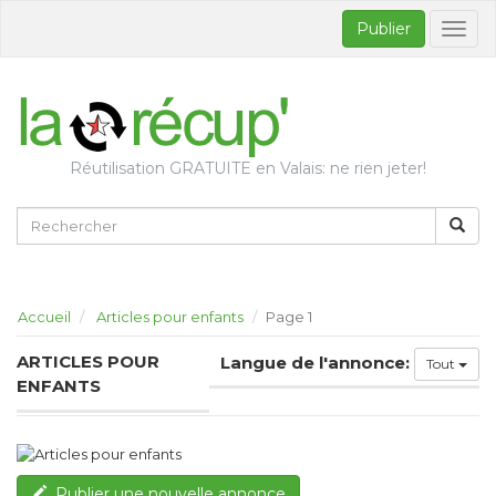
Publier
Bascul
la
naviga
Réutilisation GRATUITE en Valais: ne rien jeter!
Accueil
Articles pour enfants
Page 1
ARTICLES POUR
Langue de l'annonce:
Tout
ENFANTS
Publier une nouvelle annonce